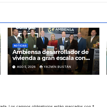
NOTICIAS
Ambiensa desarrollador de
vivienda a gran escala con
estándares internacionales
AGO 5, 2026
YAZMÍN BUSTÁN
de sostenibilidad
cada.
Los campos obligatorios están marcados con
*