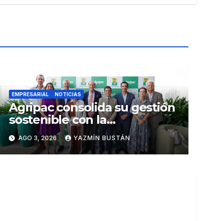
EMPRESARIAL
NOTICIAS
Agripac consolida su gestión
sostenible con la
presentación de su octava
AGO 3, 2026
YAZMÍN BUSTÁN
Memoria de Sostenibilidad