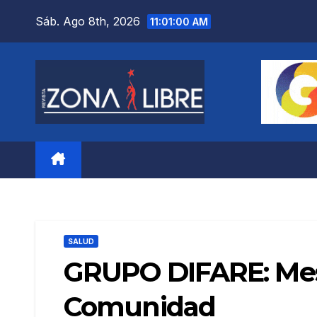
Saltar
Sáb. Ago 8th, 2026
11:01:01 AM
al
contenido
SALUD
GRUPO DIFARE: Mes 
Comunidad