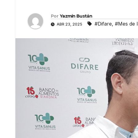
Por
Yazmín Bustán
#Difare
,
#Mes de l
ABR 23, 2025