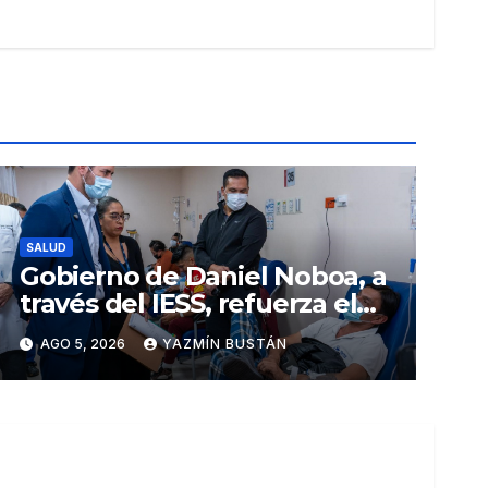
SALUD
Gobierno de Daniel Noboa, a
través del IESS, refuerza el
abastecimiento de insulina
AGO 5, 2026
YAZMÍN BUSTÁN
en 86 establecimientos de
salud