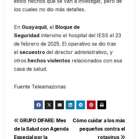
estos hechos que se van a investigar, pero de
los cuales no dio más detalles.
En
Guayaquil
, el
Bloque de
Seguridad
intervino el hospital del IESS el 23
de febrero de 2025. El operativo se dio tras
el
secuestro
del director administrativo, y
otros
hechos violentos
relacionados con esa
casa de salud.
Fuente Teleamazonas
Navegación
GRUPO DIFARE: Mes
Cómo cuidar a los más
de la Salud con Agenda
pequeños contra el
de
Especial por la
rotavirus