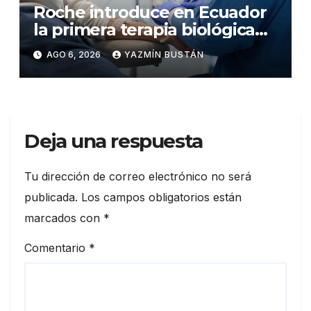
Roche introduce en Ecuador
la primera terapia biológica
de precisión capaz de
AGO 6, 2026
YAZMÍN BUSTÁN
detener el daño renal por
nefritis lúpica
Deja una respuesta
Tu dirección de correo electrónico no será
publicada.
Los campos obligatorios están
marcados con
*
Comentario
*