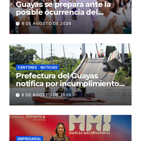
Guayas se prepara ante la
posible ocurrencia del
fenómeno de El Niño:
6 DE AGOSTO DE 2026
Gobierno Nacional capacita a
2.500 jóvenes
CANTONES
NOTICIAS
Prefectura del Guayas
notifica por incumplimiento
contractual a la
6 DE AGOSTO DE 2026
Concesionaria CONORTE y
exige celeridad en
desmontaje del puente
Gonzalo Icaza Cornejo, en
Daule
EMPRESARIAL