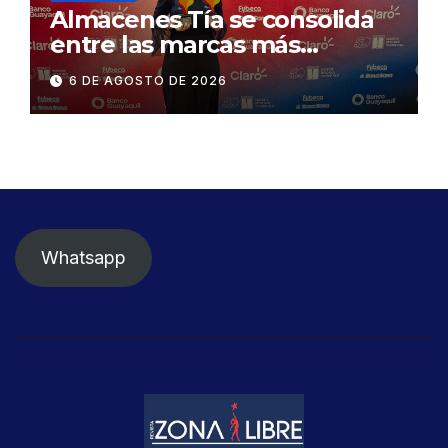
Almacenes Tía se consolida
entre las marcas más
influyentes del Ecuador
6 DE AGOSTO DE 2026
Whatsapp