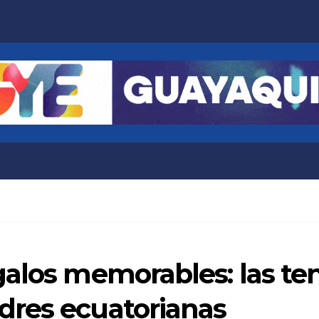
galos memorables: las te
res ecuatorianas