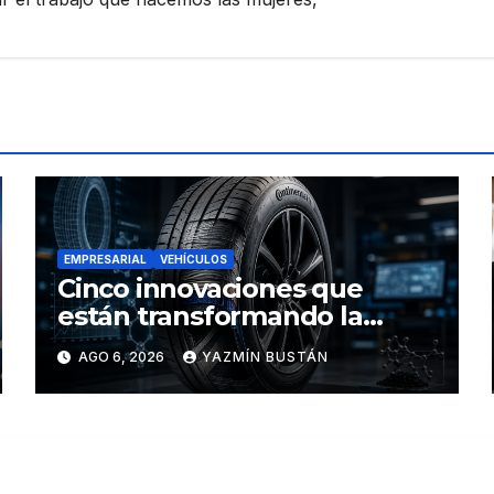
EMPRESARIAL
VEHÍCULOS
Cinco innovaciones que
están transformando la
industria de los neumáticos y
AGO 6, 2026
YAZMÍN BUSTÁN
redefinen el futuro de la
movilidad