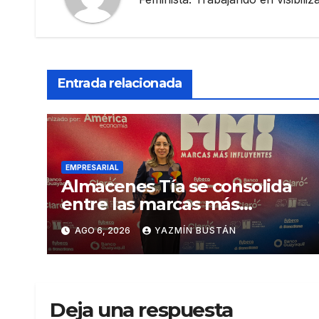
Entrada relacionada
EMPRESARIAL
Almacenes Tía se consolida
entre las marcas más
influyentes del Ecuador
AGO 6, 2026
YAZMÍN BUSTÁN
Deja una respuesta