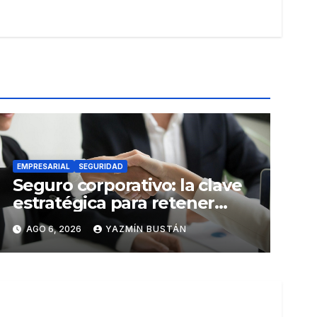
EMPRESARIAL
SEGURIDAD
Seguro corporativo: la clave
estratégica para retener
talento en Ecuador
AGO 6, 2026
YAZMÍN BUSTÁN