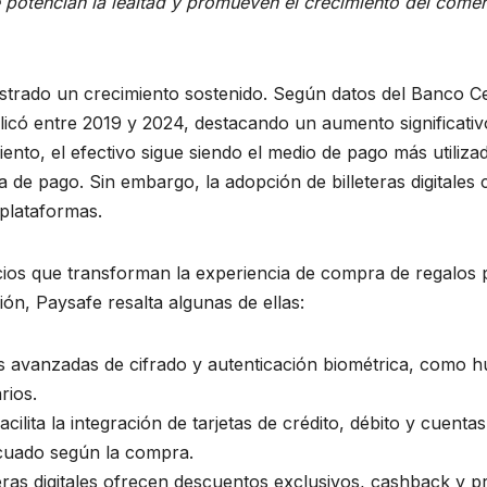
potencian la lealtad y promueven el crecimiento del comerc
mostrado un crecimiento sostenido. Según datos del Banco 
plicó entre 2019 y 2024, destacando un aumento significativ
ento, el efectivo sigue siendo el medio de pago más utiliza
 de pago. Sin embargo, la adopción de billeteras digitales
 plataformas.
eficios que transforman la experiencia de compra de regalos
ón, Paysafe resalta algunas de ellas:
as avanzadas de cifrado y autenticación biométrica, como hue
rios.
acilita la integración de tarjetas de crédito, débito y cuent
ecuado según la compra.
teras digitales ofrecen descuentos exclusivos, cashback y p