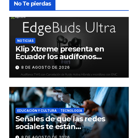
No Te pierdas
NOTICIAS
Klip Xtreme presenta en
Ecuador los audífonos
DynaBuds con sonido
8 DE AGOSTO DE 2026
inteligente y control táctil
EDUCACIÓN Y CULTURA
TECNOLOGÍA
Señales de que las redes
sociales te están
consumiendo
8 DE AGOSTO DE 2026