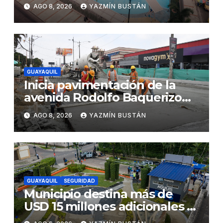
parques acuáticos
AGO 8, 2026
YAZMÍN BUSTÁN
municipales
GUAYAQUIL
Inicia pavimentación de la
avenida Rodolfo Baquerizo
Nazur como parte de la
AGO 8, 2026
YAZMÍN BUSTÁN
Renovación Urbana
GUAYAQUIL
SEGURIDAD
Municipio destina más de
USD 15 millones adicionales a
SEGURA EP para fortalecer la