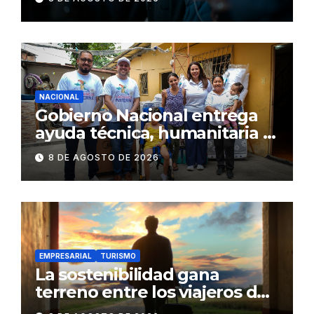
NACIONAL
Gobierno Nacional entrega
ayuda técnica, humanitaria y
Bono Joaquín Gallegos Lara a
8 DE AGOSTO DE 2026
familia en situación de
vulnerabilidad
EMPRESARIAL
TURISMO
La sostenibilidad gana
terreno entre los viajeros de
negocios