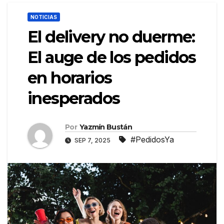
NOTICIAS
El delivery no duerme:
El auge de los pedidos
en horarios
inesperados
Por
Yazmín Bustán
#PedidosYa
SEP 7, 2025