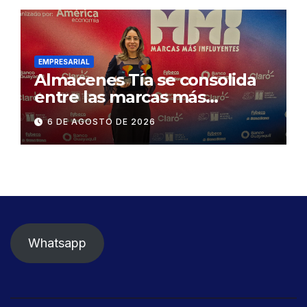
desmontaje del puente
Gonzalo Icaza Cornejo, en
Daule
EMPRESARIAL
Almacenes Tía se consolida
entre las marcas más
influyentes del Ecuador
6 DE AGOSTO DE 2026
Whatsapp