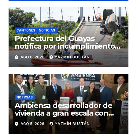
CANTONES
NOTICIAS
Prefectura del Guayas
notifica por incumplimiento
contractual a la Concesionaria
AGO 6, 2026
YAZMÍN BUSTÁN
CONORTE y exige celeridad
en desmontaje del puente
Gonzalo Icaza Cornejo, en
Daule
NOTICIAS
Ambiensa desarrollador de
vivienda a gran escala con
estándares internacionales
AGO 5, 2026
YAZMÍN BUSTÁN
de sostenibilidad