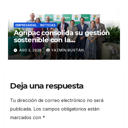
EMPRESARIAL
NOTICIAS
Agripac consolida su gestión
sostenible con la
presentación de su octava
AGO 3, 2026
YAZMÍN BUSTÁN
Memoria de Sostenibilidad
Deja una respuesta
Tu dirección de correo electrónico no será
publicada.
Los campos obligatorios están
marcados con
*