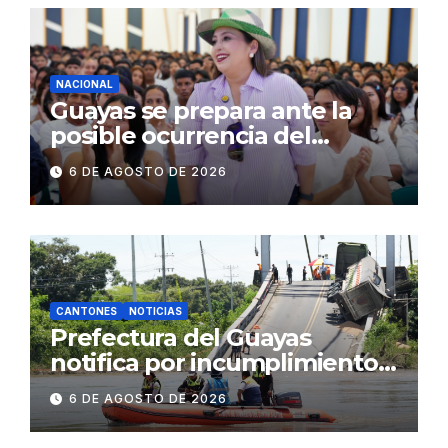
comerciales y de
concurrencia
NACIONAL
Guayas se prepara ante la
posible ocurrencia del
fenómeno de El Niño:
6 DE AGOSTO DE 2026
Gobierno Nacional capacita a
2.500 jóvenes
CANTONES
NOTICIAS
Prefectura del Guayas
notifica por incumplimiento
contractual a la
6 DE AGOSTO DE 2026
Concesionaria CONORTE y
exige celeridad en