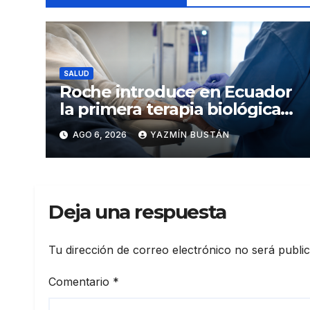
SALUD
Roche introduce en Ecuador
la primera terapia biológica
de precisión capaz de
AGO 6, 2026
YAZMÍN BUSTÁN
detener el daño renal por
nefritis lúpica
Deja una respuesta
Tu dirección de correo electrónico no será publi
Comentario
*