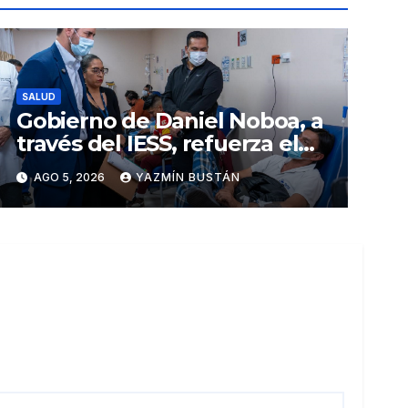
SALUD
Gobierno de Daniel Noboa, a
través del IESS, refuerza el
abastecimiento de insulina
AGO 5, 2026
YAZMÍN BUSTÁN
en 86 establecimientos de
salud