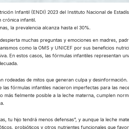
ción Infantil (ENDI) 2023 del Instituto Nacional de Estadí
crónica infantil.
as, la prevalencia alcanza hasta el 30%.
a despierta muchas preguntas y emociones en madres, padr
ganismos como la OMS y UNICEF por sus beneficios nutrici
a. En estos casos, las fórmulas infantiles representan una 
adecuada.
tán rodeadas de mitos que generan culpa y desinformación
ue las fórmulas infantiles nacieron imperfectas para las nec
 lo más fielmente posible a la leche materna, cumplen norma
a.
as, tu hijo tendrá menos defensas”, y aunque la leche mat
cos, probióticos y otros nutrientes funcionales que favor