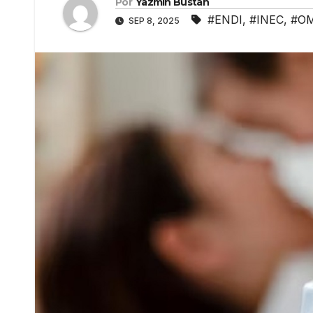
Por
Yazmín Bustán
#ENDI
,
#INEC
,
#O
SEP 8, 2025