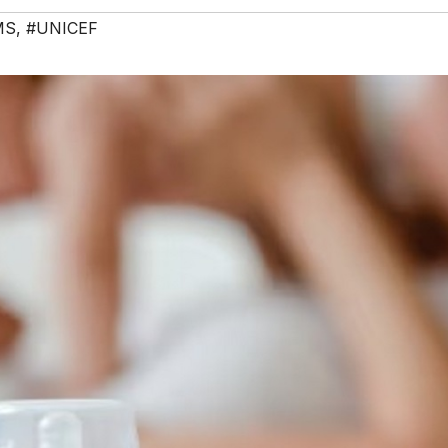
MS
,
#UNICEF