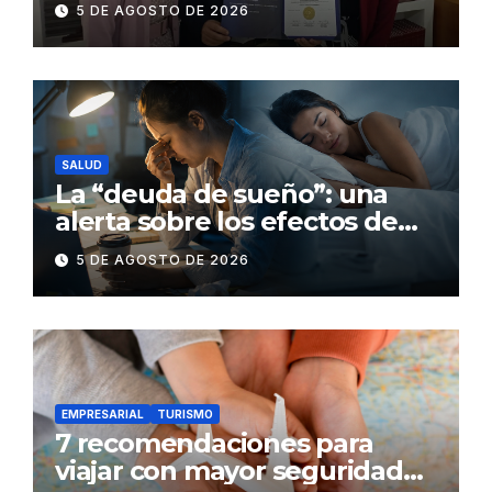
5 DE AGOSTO DE 2026
BASC en dos plantas
SALUD
La “deuda de sueño”: una
alerta sobre los efectos de
dormir mal en la salud física y
5 DE AGOSTO DE 2026
mental
EMPRESARIAL
TURISMO
7 recomendaciones para
viajar con mayor seguridad