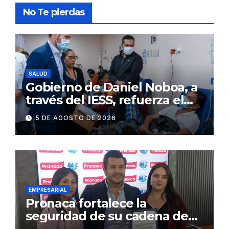
No Te pierdas
SALUD
Gobierno de Daniel Noboa, a
través del IESS, refuerza el
abastecimiento de insulina
5 DE AGOSTO DE 2026
en 86 establecimientos de
salud
EMPRESARIAL
Pronaca fortalece la
seguridad de su cadena de
suministro con certificación