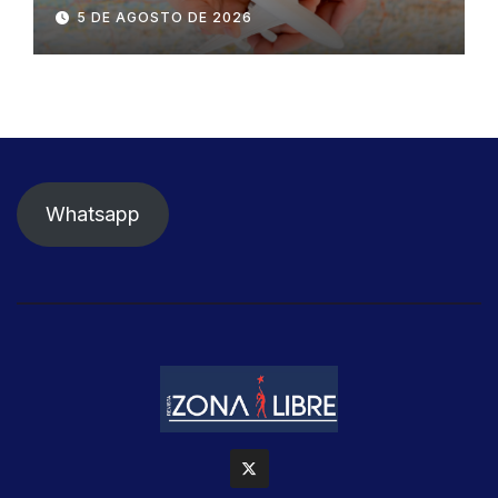
dentro y fuera del Ecuador
5 DE AGOSTO DE 2026
Whatsapp