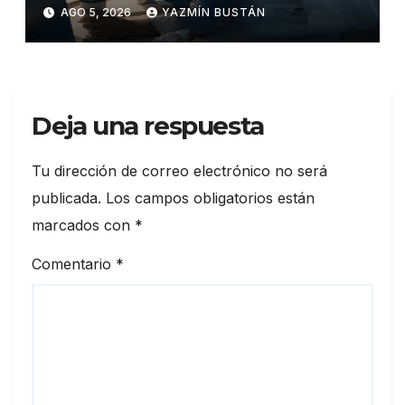
dormir mal en la salud física y
AGO 5, 2026
YAZMÍN BUSTÁN
mental
Deja una respuesta
Tu dirección de correo electrónico no será
publicada.
Los campos obligatorios están
marcados con
*
Comentario
*