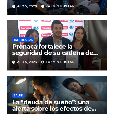
abastecimiento de insulina
AGO 5, 2026
YAZMÍN BUSTÁN
en 86 establecimientos de
salud
EMPRESARIAL
Pronaca fortalece la
seguridad de su cadena de
suministro con certificación
AGO 5, 2026
YAZMÍN BUSTÁN
BASC en dos plantas
SALUD
La “deuda de sueño”: una
alerta sobre los efectos de