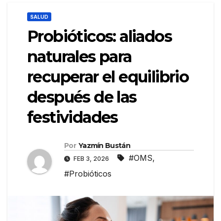
SALUD
Probióticos: aliados
naturales para
recuperar el equilibrio
después de las
festividades
Por
Yazmín Bustán
#OMS
,
FEB 3, 2026
#Probióticos