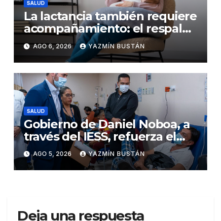
SALUD
La lactancia también requiere
acompañamiento: el respaldo
que necesitan la madre y el
AGO 6, 2026
YAZMÍN BUSTÁN
bebé
SALUD
Gobierno de Daniel Noboa, a
través del IESS, refuerza el
abastecimiento de insulina
AGO 5, 2026
YAZMÍN BUSTÁN
en 86 establecimientos de
salud
Deja una respuesta