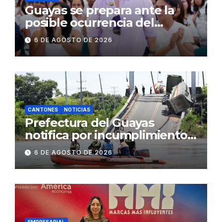
Guayas se prepara ante la
posible ocurrencia del
fenómeno de El Niño:
6 DE AGOSTO DE 2026
Gobierno Nacional capacita a
2.500 jóvenes
CANTONES
NOTICIAS
Prefectura del Guayas
notifica por incumplimiento
contractual a la
6 DE AGOSTO DE 2026
Concesionaria CONORTE y
exige celeridad en
desmontaje del puente
Gonzalo Icaza Cornejo, en
Daule
EMPRESARIAL