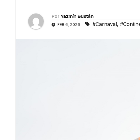
Por
Yazmín Bustán
#Carnaval
,
#Contine
FEB 6, 2026