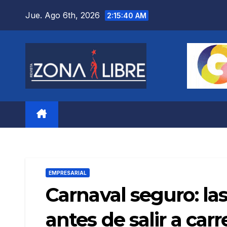
Saltar
Jue. Ago 6th, 2026
2:15:41 AM
al
contenido
EMPRESARIAL
Carnaval seguro: las
antes de salir a carr