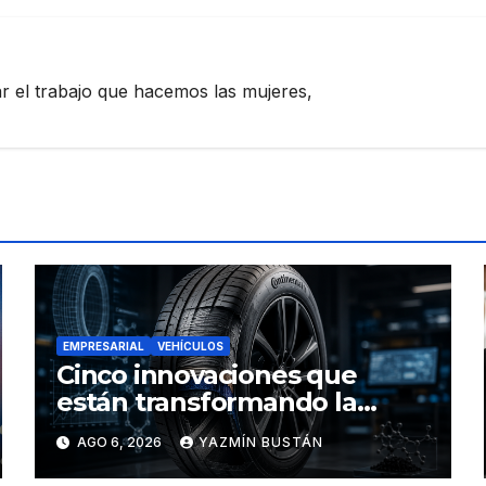
zar el trabajo que hacemos las mujeres,
EMPRESARIAL
VEHÍCULOS
Cinco innovaciones que
están transformando la
industria de los neumáticos y
AGO 6, 2026
YAZMÍN BUSTÁN
redefinen el futuro de la
movilidad