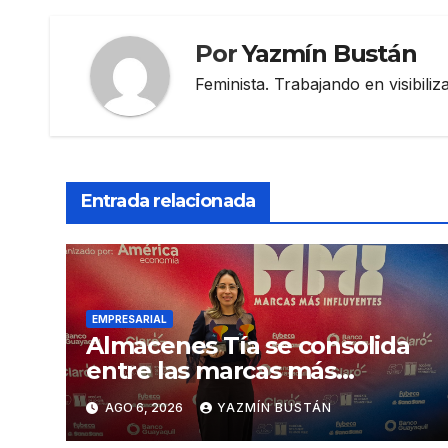
Por
Yazmín Bustán
Feminista. Trabajando en visibili
Entrada relacionada
EMPRESARIAL
Almacenes Tía se consolida
entre las marcas más
influyentes del Ecuador
AGO 6, 2026
YAZMÍN BUSTÁN