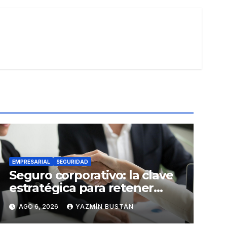
EMPRESARIAL
SEGURIDAD
Seguro corporativo: la clave
estratégica para retener
talento en Ecuador
AGO 6, 2026
YAZMÍN BUSTÁN