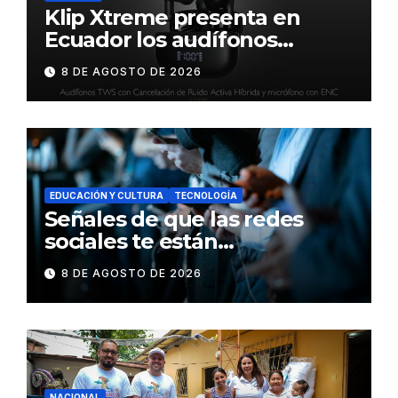
Klip Xtreme presenta en
Ecuador los audífonos
DynaBuds con sonido
8 DE AGOSTO DE 2026
inteligente y control táctil
EDUCACIÓN Y CULTURA
TECNOLOGÍA
Señales de que las redes
sociales te están
consumiendo
8 DE AGOSTO DE 2026
NACIONAL