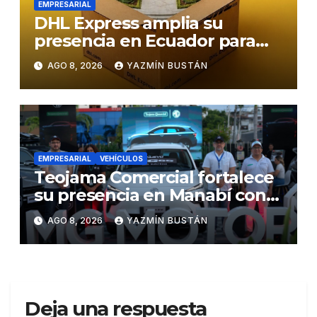
EMPRESARIAL
DHL Express amplia su
presencia en Ecuador para
responder al crecimiento de
AGO 8, 2026
YAZMÍN BUSTÁN
las exportaciones
EMPRESARIAL
VEHÍCULOS
Teojama Comercial fortalece
su presencia en Manabí con
una apuesta por la movilidad
AGO 8, 2026
YAZMÍN BUSTÁN
híbrida y eléctrica durante
ExpoAuto del Pacífico 2026
Deja una respuesta