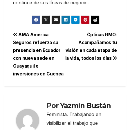
continua de sus líneas de negocio.
Navegación
AMA América
Ópticas GMO:
Seguros refuerza su
Acompañamos tu
de
presencia en Ecuador
visión en cada etapa de
entradas
con nueva sede en
la vida, todos los días
Guayaquil e
inversiones en Cuenca
Por
Yazmín Bustán
Feminista. Trabajando en
visibilizar el trabajo que