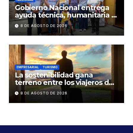
Gobierno Nacional entrega
ayuda técnica, humanitaria y
Bono Joaquín Gallegos Lara a
8 DE AGOSTO DE 2026
familia en situación de
vulnerabilidad
EMPRESARIAL
TURISMO
La sostenibilidad gana
terreno entre los viajeros de
negocios
8 DE AGOSTO DE 2026