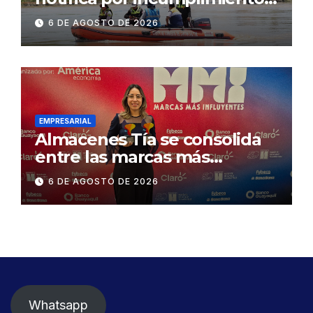
contractual a la
6 DE AGOSTO DE 2026
Concesionaria CONORTE y
exige celeridad en
desmontaje del puente
Gonzalo Icaza Cornejo, en
Daule
EMPRESARIAL
Almacenes Tía se consolida
entre las marcas más
influyentes del Ecuador
6 DE AGOSTO DE 2026
Whatsapp