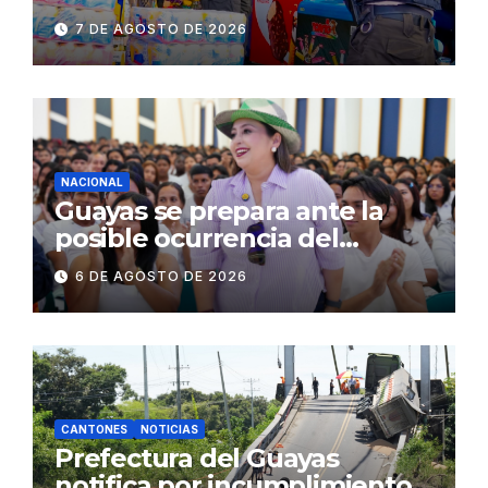
establecimientos y espacios
7 DE AGOSTO DE 2026
públicos de Pichincha: 684
operativos en zonas
comerciales y de
concurrencia
NACIONAL
Guayas se prepara ante la
posible ocurrencia del
fenómeno de El Niño:
6 DE AGOSTO DE 2026
Gobierno Nacional capacita a
2.500 jóvenes
CANTONES
NOTICIAS
Prefectura del Guayas
notifica por incumplimiento