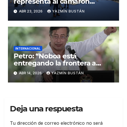
representa al camarón
ecuatoriano en importante
ABR 23, 2026
YAZMÍN BUSTÁN
feria europea
INTERNACIONAL
Petro: “Noboa está
entregando la frontera a
manos de la mafia”
ABR 14, 2026
YAZMÍN BUSTÁN
Deja una respuesta
Tu dirección de correo electrónico no será