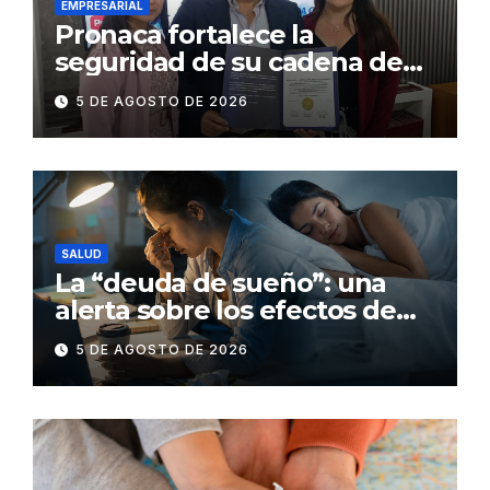
EMPRESARIAL
Pronaca fortalece la
seguridad de su cadena de
suministro con certificación
5 DE AGOSTO DE 2026
BASC en dos plantas
SALUD
La “deuda de sueño”: una
alerta sobre los efectos de
dormir mal en la salud física y
5 DE AGOSTO DE 2026
mental