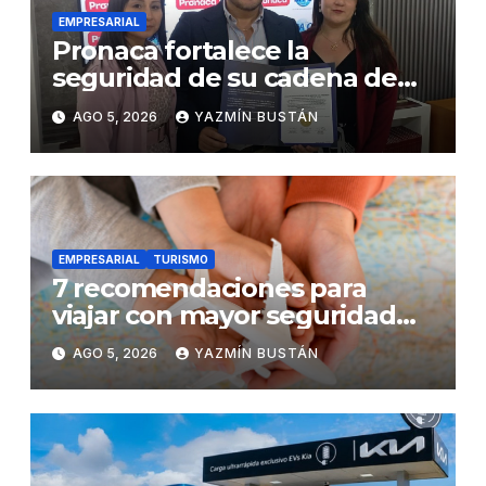
EMPRESARIAL
Pronaca fortalece la
seguridad de su cadena de
suministro con certificación
AGO 5, 2026
YAZMÍN BUSTÁN
BASC en dos plantas
EMPRESARIAL
TURISMO
7 recomendaciones para
viajar con mayor seguridad
dentro y fuera del Ecuador
AGO 5, 2026
YAZMÍN BUSTÁN