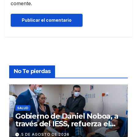
comente.
No Te pierdas
SALUD
Gobierno de Daniel Noboa, a
través del IESS, refuerza el
abastecimiento de insulina
5 DE AGOSTO DE 2026