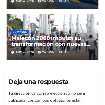
AGO 4, 2026
YAZMÍN BUSTÁN
GUAYAQUIL
Malecón 2000 impulsa su
transformación con nuevas
inversiones y una oferta
AGO 4, 2026
YAZMÍN BUSTÁN
renovada
Deja una respuesta
Tu dirección de correo electrónico no será
publicada.
Los campos obligatorios están