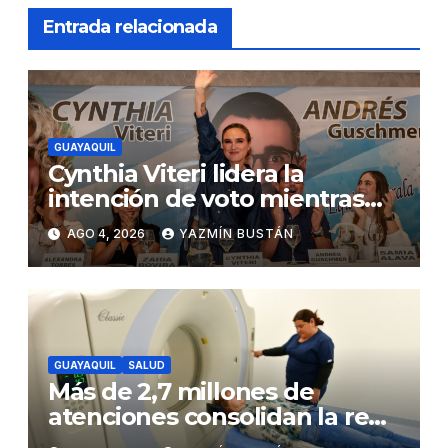
Entrada relacionada
GUAYAQUIL
Cynthia Viteri lidera la
intención de voto mientras
Andrés Guschmer muestra
AGO 4, 2026
YAZMÍN BUSTÁN
un destacado crecimiento,
según AtlasIntel
GUAYAQUIL
SALUD
Más de 2,7 millones de
atenciones consolidan la red
municipal de salud