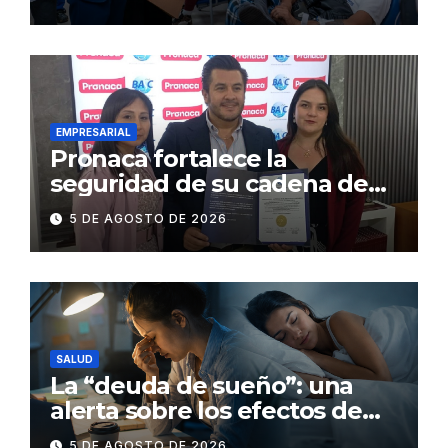
en 86 establecimientos de
salud
EMPRESARIAL
Pronaca fortalece la
seguridad de su cadena de
suministro con certificación
5 DE AGOSTO DE 2026
BASC en dos plantas
SALUD
La “deuda de sueño”: una
alerta sobre los efectos de
dormir mal en la salud física y
5 DE AGOSTO DE 2026