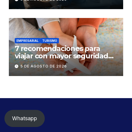
mental
EMPRESARIAL
TURISMO
7 recomendaciones para
viajar con mayor seguridad
dentro y fuera del Ecuador
5 DE AGOSTO DE 2026
Whatsapp