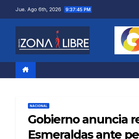
Saltar
Jue. Ago 6th, 2026
9:37:46 PM
al
contenido
NACIONAL
Gobierno anuncia re
Esmeraldas ante pe