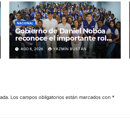
NACIONAL
Gobierno de Daniel Noboa
reconoce el importante rol
que cumplen educadoras
AGO 6, 2026
YAZMÍN BUSTÁN
del servicio Creciendo con
Nuestros Hijos en beneficio
de la niñez
cada.
Los campos obligatorios están marcados con
*