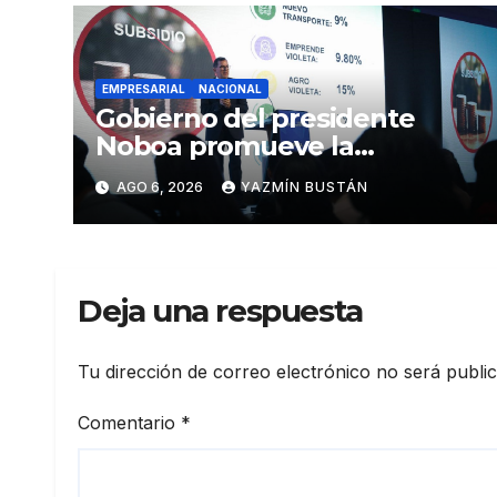
EMPRESARIAL
NACIONAL
Gobierno del presidente
Noboa promueve la
autonomía económica de las
AGO 6, 2026
YAZMÍN BUSTÁN
mujeres con más de USD 45
millones en financiamiento
Deja una respuesta
Tu dirección de correo electrónico no será publi
Comentario
*