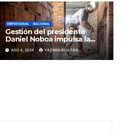
EMPRESARIAL
NACIONAL
Gestión del presidente
Daniel Noboa impulsa la
economía: ventas superan
AGO 4, 2026
YAZMÍN BUSTÁN
los USD 25.600 millones y
crecen 16,7% en julio