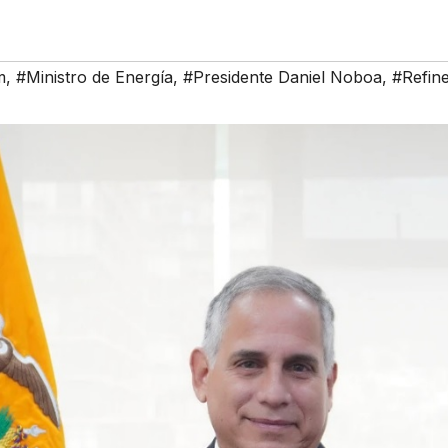
m
,
#Ministro de Energía
,
#Presidente Daniel Noboa
,
#Refin