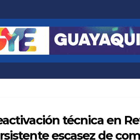
activación técnica en Re
rsistente escasez de com