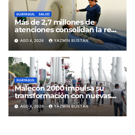
GUAYAQUIL
SALUD
Más de 2,7 millones de
atenciones consolidan la red
municipal de salud
AGO 4, 2026
YAZMÍN BUSTÁN
GUAYAQUIL
Malecón 2000 impulsa su
transformación con nuevas
inversiones y una oferta
AGO 4, 2026
YAZMÍN BUSTÁN
renovada