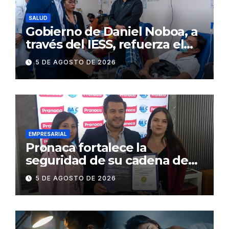
SALUD
Gobierno de Daniel Noboa, a
través del IESS, refuerza el
abastecimiento de insulina
5 DE AGOSTO DE 2026
en 86 establecimientos de
salud
EMPRESARIAL
Pronaca fortalece la
seguridad de su cadena de
suministro con certificación
5 DE AGOSTO DE 2026
BASC en dos plantas