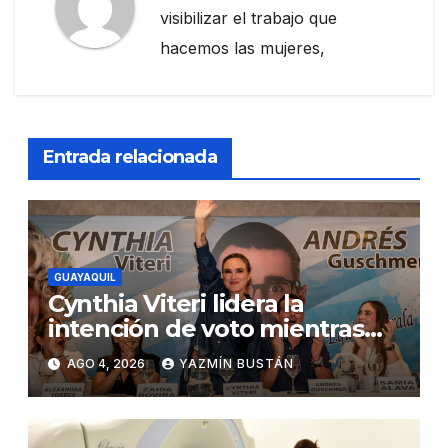
visibilizar el trabajo que
hacemos las mujeres,
Entrada relacionada
GUAYAQUIL
Cynthia Viteri lidera la
intención de voto mientras
Andrés Guschmer muestra
AGO 4, 2026
YAZMÍN BUSTÁN
un destacado crecimiento,
según AtlasIntel