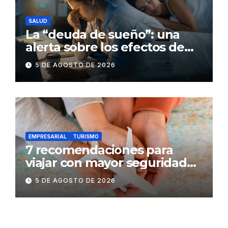
SALUD
La “deuda de sueño”: una
alerta sobre los efectos de
dormir mal en la salud física y
5 DE AGOSTO DE 2026
mental
EMPRESARIAL
TURISMO
7 recomendaciones para
viajar con mayor seguridad
dentro y fuera del Ecuador
5 DE AGOSTO DE 2026