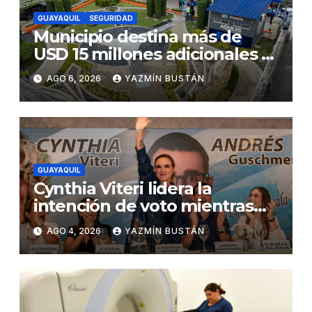
GUAYAQUIL
SEGURIDAD
Municipio destina más de
USD 15 millones adicionales a
SEGURA EP para fortalecer la
AGO 6, 2026
YAZMÍN BUSTÁN
seguridad ciudadana
GUAYAQUIL
Cynthia Viteri lidera la
intención de voto mientras
Andrés Guschmer muestra
AGO 4, 2026
YAZMÍN BUSTÁN
un destacado crecimiento,
según AtlasIntel