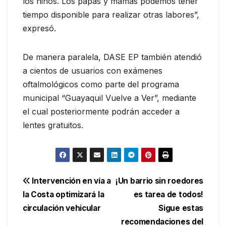
los niños. Los papás y mamás podemos tener
tiempo disponible para realizar otras labores”,
expresó.
De manera paralela, DASE EP también atendió
a cientos de usuarios con exámenes
oftalmológicos como parte del programa
municipal “Guayaquil Vuelve a Ver”, mediante
el cual posteriormente podrán acceder a
lentes gratuitos.
Navegación
Intervención en vía a
¡Un barrio sin roedores
la Costa optimizará la
es tarea de todos!
de
circulación vehicular
Sigue estas
entradas
recomendaciones del