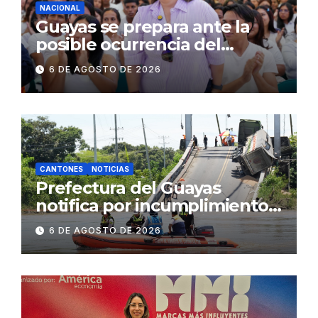
NACIONAL
Guayas se prepara ante la
posible ocurrencia del
fenómeno de El Niño:
6 DE AGOSTO DE 2026
Gobierno Nacional capacita a
2.500 jóvenes
CANTONES
NOTICIAS
Prefectura del Guayas
notifica por incumplimiento
contractual a la
6 DE AGOSTO DE 2026
Concesionaria CONORTE y
exige celeridad en
desmontaje del puente
Gonzalo Icaza Cornejo, en
Daule