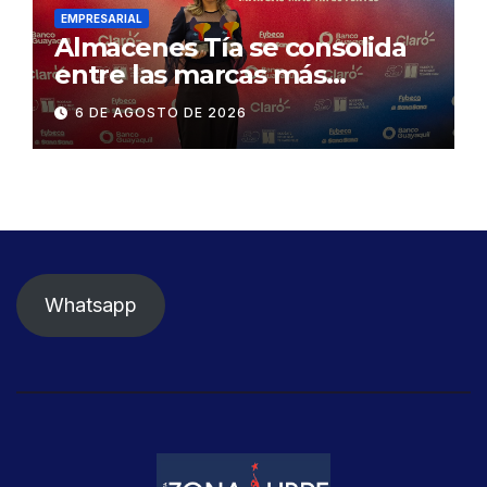
EMPRESARIAL
Almacenes Tía se consolida
entre las marcas más
influyentes del Ecuador
6 DE AGOSTO DE 2026
Whatsapp