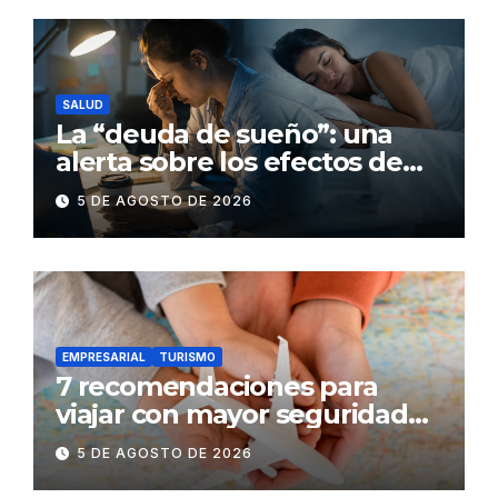
SALUD
La “deuda de sueño”: una
alerta sobre los efectos de
dormir mal en la salud física y
5 DE AGOSTO DE 2026
mental
EMPRESARIAL
TURISMO
7 recomendaciones para
viajar con mayor seguridad
dentro y fuera del Ecuador
5 DE AGOSTO DE 2026