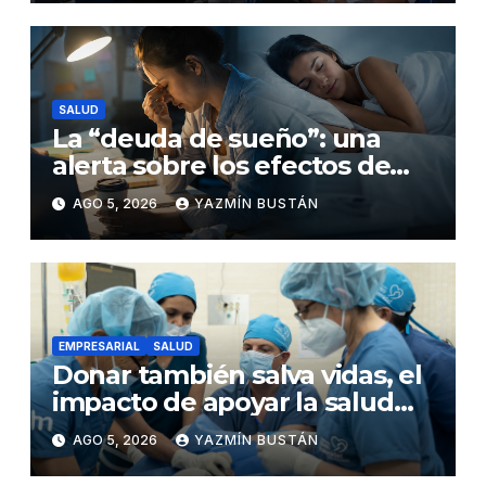
salud
SALUD
La “deuda de sueño”: una
alerta sobre los efectos de
dormir mal en la salud física y
AGO 5, 2026
YAZMÍN BUSTÁN
mental
EMPRESARIAL
SALUD
Donar también salva vidas, el
impacto de apoyar la salud
infantil en Ecuador
AGO 5, 2026
YAZMÍN BUSTÁN