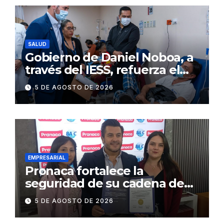
SALUD
Gobierno de Daniel Noboa, a
través del IESS, refuerza el
abastecimiento de insulina
5 DE AGOSTO DE 2026
en 86 establecimientos de
salud
EMPRESARIAL
Pronaca fortalece la
seguridad de su cadena de
suministro con certificación
5 DE AGOSTO DE 2026
BASC en dos plantas