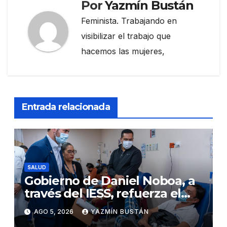
Por
Yazmín Bustán
Feminista. Trabajando en
visibilizar el trabajo que
hacemos las mujeres,
Entrada relacionada
SALUD
Gobierno de Daniel Noboa, a
través del IESS, refuerza el
abastecimiento de insulina
AGO 5, 2026
YAZMÍN BUSTÁN
en 86 establecimientos de