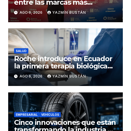
entre las marcas más
influyentes del Ecuador
AGO 6, 2026
YAZMÍN BUSTÁN
SALUD
Roche introduce en Ecuador
la primera terapia biológica
de precisión capaz de
AGO 6, 2026
YAZMÍN BUSTÁN
detener el daño renal por
nefritis lúpica
EMPRESARIAL
VEHÍCULOS
Cinco innovaciones que están
transformando la industria de