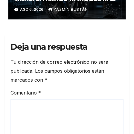
los neumáticos y redefinen el
AGO 6, 2026
YAZMÍN BUSTÁN
futuro de la movilidad
Deja una respuesta
Tu dirección de correo electrónico no será
publicada.
Los campos obligatorios están
marcados con
*
Comentario
*