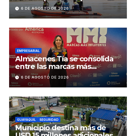
contractual a la
6 DE AGOSTO DE 2026
Concesionaria CONORTE y
exige celeridad en
desmontaje del puente
Gonzalo Icaza Cornejo, en
Daule
EMPRESARIAL
Almacenes Tía se consolida
entre las marcas más
influyentes del Ecuador
6 DE AGOSTO DE 2026
GUAYAQUIL
SEGURIDAD
Municipio destina más de
USD 15 millones adicionales a