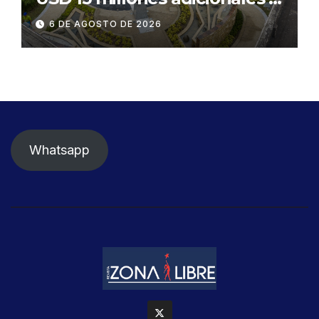
SEGURA EP para fortalecer la
6 DE AGOSTO DE 2026
seguridad ciudadana
Whatsapp