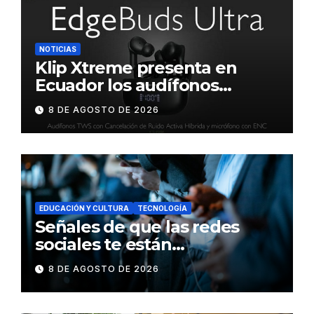
NOTICIAS
Klip Xtreme presenta en
Ecuador los audífonos
DynaBuds con sonido
8 DE AGOSTO DE 2026
inteligente y control táctil
EDUCACIÓN Y CULTURA
TECNOLOGÍA
Señales de que las redes
sociales te están
consumiendo
8 DE AGOSTO DE 2026