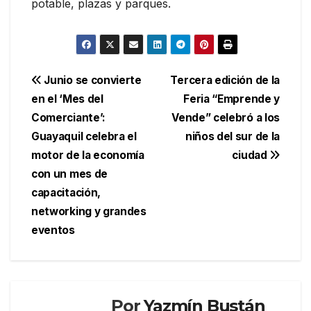
potable, plazas y parques.
Navegación
Junio se convierte
Tercera edición de la
en el ‘Mes del
Feria “Emprende y
de
Comerciante’:
Vende” celebró a los
entradas
Guayaquil celebra el
niños del sur de la
motor de la economía
ciudad
con un mes de
capacitación,
networking y grandes
eventos
Por
Yazmín Bustán