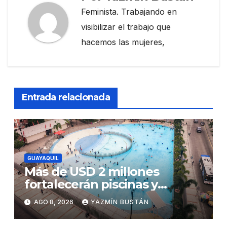
Feminista. Trabajando en
visibilizar el trabajo que
hacemos las mujeres,
Entrada relacionada
GUAYAQUIL
Más de USD 2 millones
fortalecerán piscinas y
parques acuáticos
AGO 8, 2026
YAZMÍN BUSTÁN
municipales