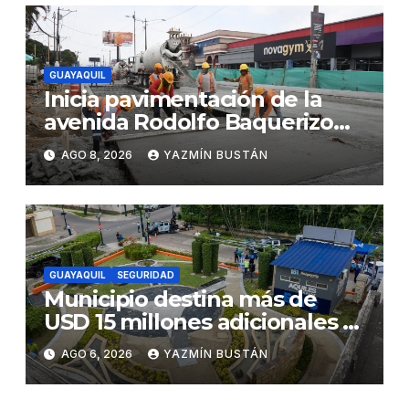
GUAYAQUIL
Inicia pavimentación de la
avenida Rodolfo Baquerizo
Nazur como parte de la
AGO 8, 2026
YAZMÍN BUSTÁN
Renovación Urbana
GUAYAQUIL
SEGURIDAD
Municipio destina más de
USD 15 millones adicionales a
SEGURA EP para fortalecer la
AGO 6, 2026
YAZMÍN BUSTÁN
seguridad ciudadana