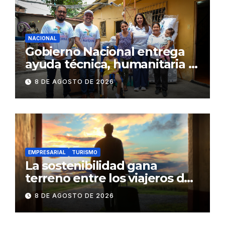
NACIONAL
Gobierno Nacional entrega
ayuda técnica, humanitaria y
Bono Joaquín Gallegos Lara a
8 DE AGOSTO DE 2026
familia en situación de
vulnerabilidad
EMPRESARIAL
TURISMO
La sostenibilidad gana
terreno entre los viajeros de
negocios
8 DE AGOSTO DE 2026