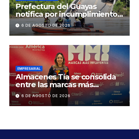
Prefectura del Guayas
notifica por incumplimiento
contractual a la
6 DE AGOSTO DE 2026
Concesionaria CONORTE y
exige celeridad en
desmontaje del puente
Gonzalo Icaza Cornejo, en
Daule
EMPRESARIAL
Almacenes Tía se consolida
entre las marcas más
influyentes del Ecuador
6 DE AGOSTO DE 2026