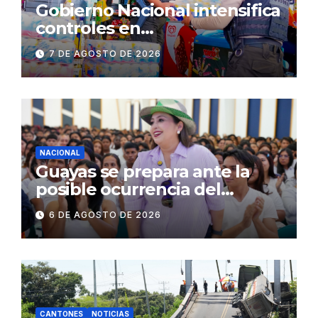
Gobierno Nacional intensifica
controles en
establecimientos y espacios
7 DE AGOSTO DE 2026
públicos de Pichincha: 684
operativos en zonas
comerciales y de
concurrencia
NACIONAL
Guayas se prepara ante la
posible ocurrencia del
fenómeno de El Niño:
6 DE AGOSTO DE 2026
Gobierno Nacional capacita a
2.500 jóvenes
CANTONES
NOTICIAS