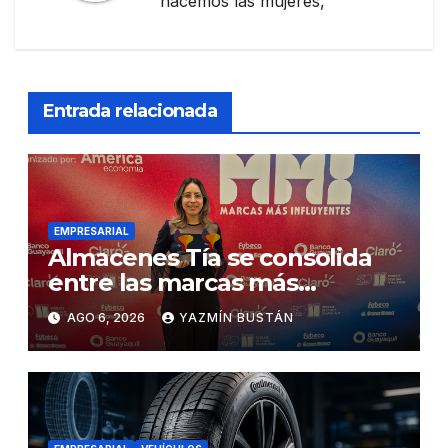
hacemos las mujeres,
Entrada relacionada
EMPRESARIAL
Almacenes Tía se consolida
entre las marcas más
influyentes del Ecuador
AGO 6, 2026
YAZMÍN BUSTÁN