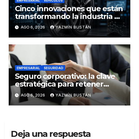
EMPRESARIAL
VEHÍCULOS
Cinco innovaciones que están
transformando la industria de
los neumáticos y redefinen el
AGO 6, 2026
YAZMÍN BUSTÁN
futuro de la movilidad
EMPRESARIAL
SEGURIDAD
Seguro corporativo: la clave
estratégica para retener
talento en Ecuador
AGO 6, 2026
YAZMÍN BUSTÁN
Deja una respuesta