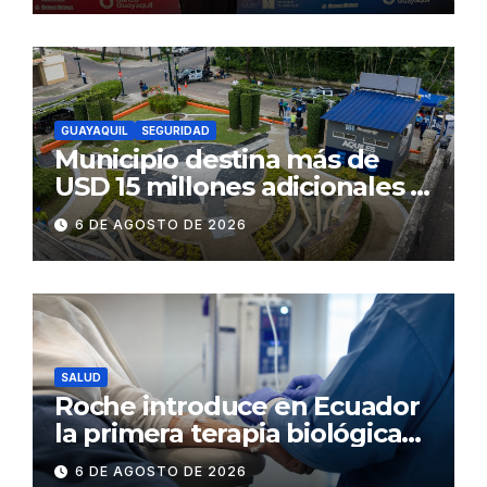
GUAYAQUIL
SEGURIDAD
Municipio destina más de
USD 15 millones adicionales a
SEGURA EP para fortalecer la
6 DE AGOSTO DE 2026
seguridad ciudadana
SALUD
Roche introduce en Ecuador
la primera terapia biológica
de precisión capaz de
6 DE AGOSTO DE 2026