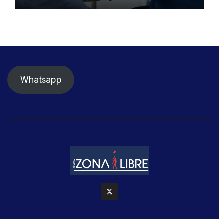
detener el daño renal por
nefritis lúpica
Whatsapp