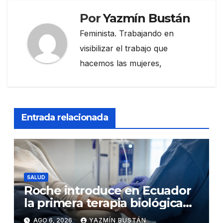
Por
Yazmín Bustán
Feminista. Trabajando en
visibilizar el trabajo que
hacemos las mujeres,
Entrada relacionada
SALUD
Roche introduce en Ecuador
la primera terapia biológica
de precisión capaz de
AGO 6, 2026
YAZMÍN BUSTÁN