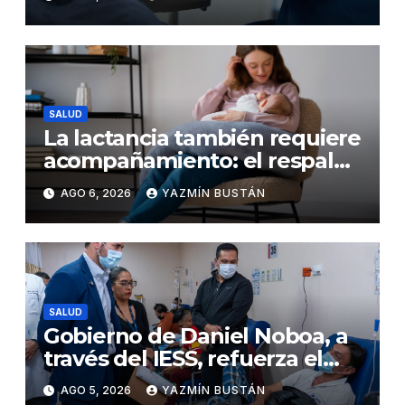
detener el daño renal por
nefritis lúpica
SALUD
La lactancia también requiere
acompañamiento: el respaldo
que necesitan la madre y el
AGO 6, 2026
YAZMÍN BUSTÁN
bebé
SALUD
Gobierno de Daniel Noboa, a
través del IESS, refuerza el
abastecimiento de insulina
AGO 5, 2026
YAZMÍN BUSTÁN
en 86 establecimientos de