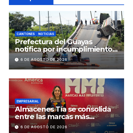
CANTONES
NOTICIAS
Prefectura del Guayas
notifica por incumplimiento
contractual a la
6 DE AGOSTO DE 2026
Concesionaria CONORTE y
exige celeridad en
desmontaje del puente
Gonzalo Icaza Cornejo, en
Daule
EMPRESARIAL
Almacenes Tía se consolida
entre las marcas más
influyentes del Ecuador
6 DE AGOSTO DE 2026