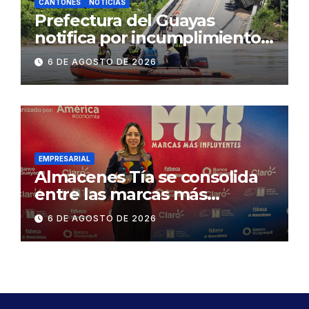
CANTONES
NOTICIAS
Prefectura del Guayas
notifica por incumplimiento
contractual a la
6 DE AGOSTO DE 2026
Concesionaria CONORTE y
exige celeridad en
desmontaje del puente
Gonzalo Icaza Cornejo, en
Daule
EMPRESARIAL
Almacenes Tía se consolida
entre las marcas más
influyentes del Ecuador
6 DE AGOSTO DE 2026