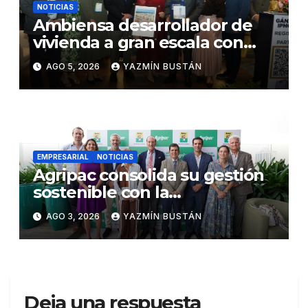
NOTICIAS
Ambiensa desarrollador de
vivienda a gran escala con
estándares internacionales
AGO 5, 2026
YAZMÍN BUSTÁN
de sostenibilidad
EMPRESARIAL
NOTICIAS
Agripac consolida su gestión
sostenible con la
presentación de su octava
AGO 3, 2026
YAZMÍN BUSTÁN
Memoria de Sostenibilidad
Deja una respuesta