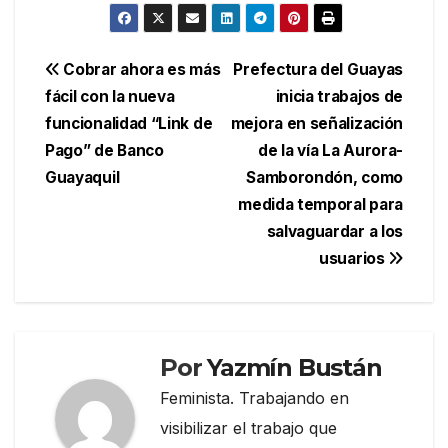
Navegación
Cobrar ahora es más
Prefectura del Guayas
fácil con la nueva
inicia trabajos de
de
funcionalidad “Link de
mejora en señalización
entradas
Pago” de Banco
de la vía La Aurora-
Guayaquil
Samborondón, como
medida temporal para
salvaguardar a los
usuarios
Por
Yazmín Bustán
Feminista. Trabajando en
visibilizar el trabajo que