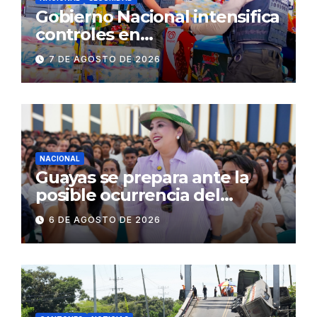
Gobierno Nacional intensifica
controles en
establecimientos y espacios
7 DE AGOSTO DE 2026
públicos de Pichincha: 684
operativos en zonas
comerciales y de
concurrencia
NACIONAL
Guayas se prepara ante la
posible ocurrencia del
fenómeno de El Niño:
6 DE AGOSTO DE 2026
Gobierno Nacional capacita a
2.500 jóvenes