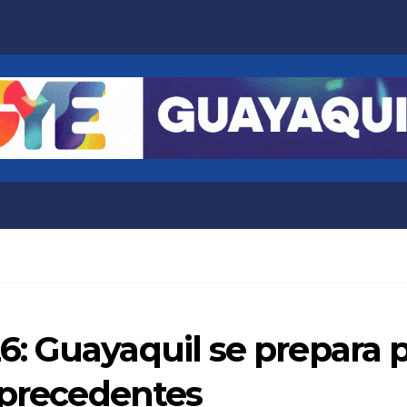
 Guayaquil se prepara p
 precedentes