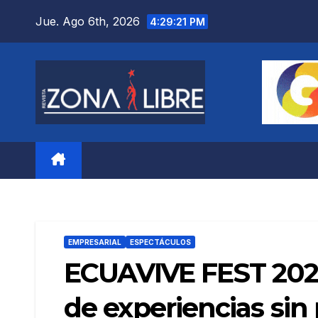
Saltar
Jue. Ago 6th, 2026
4:29:24 PM
al
contenido
EMPRESARIAL
ESPECTÁCULOS
ECUAVIVE FEST 2026:
de experiencias sin