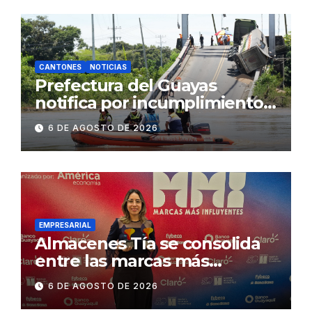
CANTONES
NOTICIAS
Prefectura del Guayas
notifica por incumplimiento
contractual a la
6 DE AGOSTO DE 2026
Concesionaria CONORTE y
exige celeridad en
desmontaje del puente
Gonzalo Icaza Cornejo, en
Daule
EMPRESARIAL
Almacenes Tía se consolida
entre las marcas más
influyentes del Ecuador
6 DE AGOSTO DE 2026