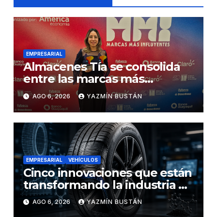
EMPRESARIAL
Almacenes Tía se consolida
entre las marcas más
influyentes del Ecuador
AGO 6, 2026
YAZMÍN BUSTÁN
EMPRESARIAL
VEHÍCULOS
Cinco innovaciones que están
transformando la industria de
los neumáticos y redefinen el
AGO 6, 2026
YAZMÍN BUSTÁN
futuro de la movilidad