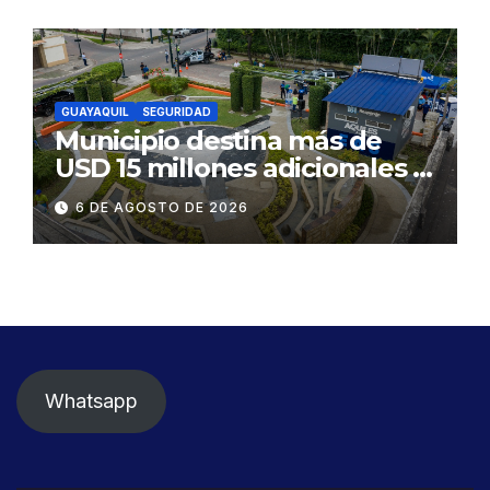
GUAYAQUIL
SEGURIDAD
Municipio destina más de
USD 15 millones adicionales a
SEGURA EP para fortalecer la
6 DE AGOSTO DE 2026
seguridad ciudadana
Whatsapp