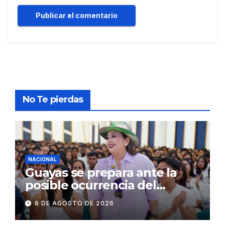
No Te pierdas
NACIONAL
Guayas se prepara ante la
posible ocurrencia del
fenómeno de El Niño:
6 DE AGOSTO DE 2026
Gobierno Nacional capacita a
2.500 jóvenes