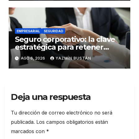
EMPRESARIAL
SEGURIDAD
Seguro corporativo: la clave
estratégica para retener
talento en Ecuador
AGO 6, 2026
YAZMÍN BUSTÁN
Deja una respuesta
Tu dirección de correo electrónico no será
publicada.
Los campos obligatorios están
marcados con
*