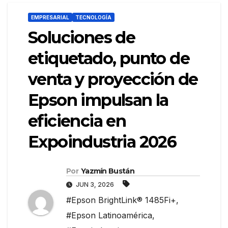
EMPRESARIAL
TECNOLOGÍA
Soluciones de
etiquetado, punto de
venta y proyección de
Epson impulsan la
eficiencia en
Expoindustria 2026
Por
Yazmín Bustán
JUN 3, 2026
#Epson BrightLink® 1485Fi+
,
#Epson Latinoamérica
,