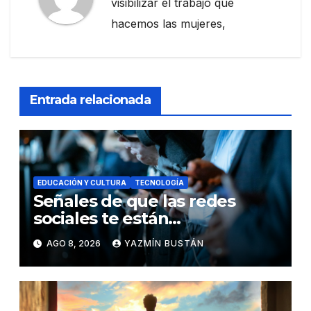
visibilizar el trabajo que
hacemos las mujeres,
Entrada relacionada
EDUCACIÓN Y CULTURA
TECNOLOGÍA
Señales de que las redes
sociales te están
consumiendo
AGO 8, 2026
YAZMÍN BUSTÁN