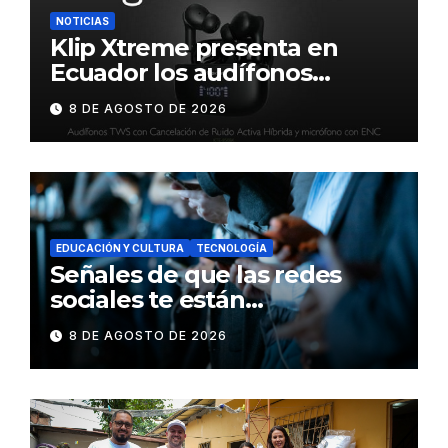
NOTICIAS
Klip Xtreme presenta en
Ecuador los audífonos
DynaBuds con sonido
8 DE AGOSTO DE 2026
inteligente y control táctil
EDUCACIÓN Y CULTURA
TECNOLOGÍA
Señales de que las redes
sociales te están
consumiendo
8 DE AGOSTO DE 2026