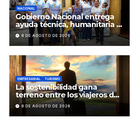
NACIONAL
Gobierno Nacional entrega
ayuda técnica, humanitaria y
Bono Joaquín Gallegos Lara a
8 DE AGOSTO DE 2026
familia en situación de
vulnerabilidad
EMPRESARIAL
TURISMO
La sostenibilidad gana
terreno entre los viajeros de
negocios
8 DE AGOSTO DE 2026