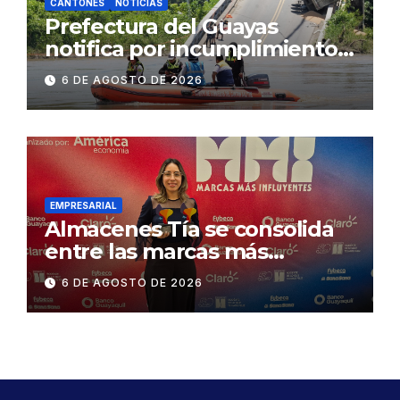
CANTONES
NOTICIAS
Prefectura del Guayas
notifica por incumplimiento
contractual a la
6 DE AGOSTO DE 2026
Concesionaria CONORTE y
exige celeridad en
desmontaje del puente
Gonzalo Icaza Cornejo, en
Daule
EMPRESARIAL
Almacenes Tía se consolida
entre las marcas más
influyentes del Ecuador
6 DE AGOSTO DE 2026