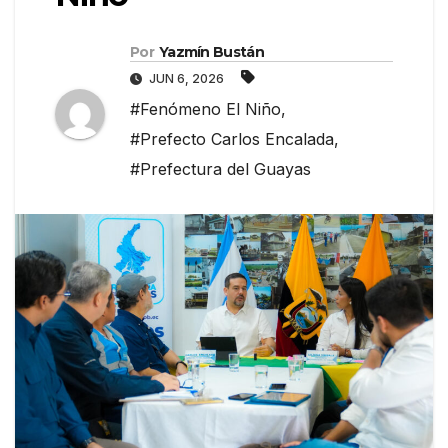
Por
Yazmín Bustán
JUN 6, 2026
#Fenómeno El Niño
,
#Prefecto Carlos Encalada
,
#Prefectura del Guayas