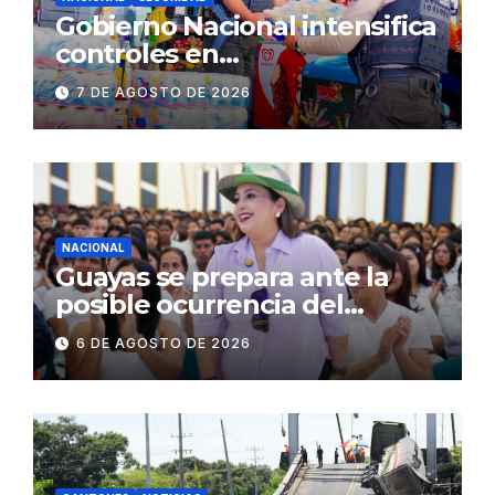
Gobierno Nacional intensifica
controles en
establecimientos y espacios
7 DE AGOSTO DE 2026
públicos de Pichincha: 684
operativos en zonas
comerciales y de
concurrencia
NACIONAL
Guayas se prepara ante la
posible ocurrencia del
fenómeno de El Niño:
6 DE AGOSTO DE 2026
Gobierno Nacional capacita a
2.500 jóvenes