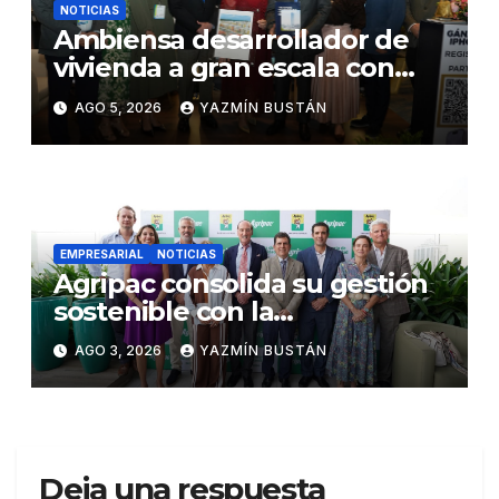
NOTICIAS
Ambiensa desarrollador de
vivienda a gran escala con
estándares internacionales
AGO 5, 2026
YAZMÍN BUSTÁN
de sostenibilidad
EMPRESARIAL
NOTICIAS
Agripac consolida su gestión
sostenible con la
presentación de su octava
AGO 3, 2026
YAZMÍN BUSTÁN
Memoria de Sostenibilidad
Deja una respuesta