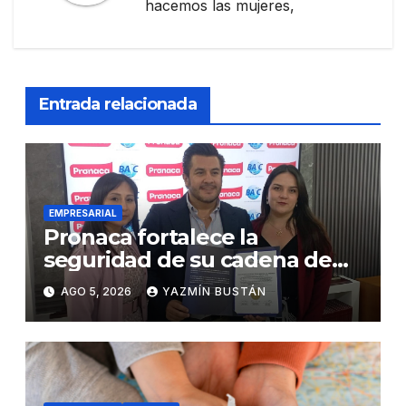
hacemos las mujeres,
Entrada relacionada
EMPRESARIAL
Pronaca fortalece la
seguridad de su cadena de
suministro con certificación
AGO 5, 2026
YAZMÍN BUSTÁN
BASC en dos plantas