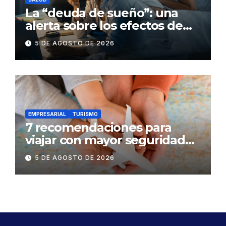
La “deuda de sueño”: una
alerta sobre los efectos de
dormir mal en la salud física y
5 DE AGOSTO DE 2026
mental
EMPRESARIAL
TURISMO
7 recomendaciones para
viajar con mayor seguridad
dentro y fuera del Ecuador
5 DE AGOSTO DE 2026