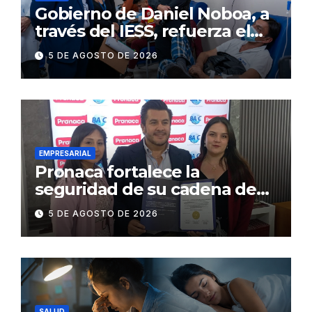
Gobierno de Daniel Noboa, a
través del IESS, refuerza el
abastecimiento de insulina
5 DE AGOSTO DE 2026
en 86 establecimientos de
salud
EMPRESARIAL
Pronaca fortalece la
seguridad de su cadena de
suministro con certificación
5 DE AGOSTO DE 2026
BASC en dos plantas
SALUD