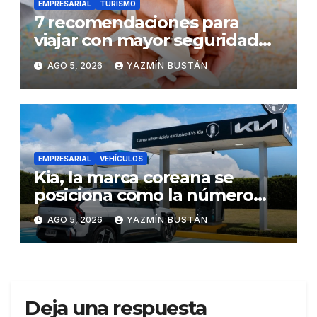
EMPRESARIAL
TURISMO
7 recomendaciones para
viajar con mayor seguridad
dentro y fuera del Ecuador
AGO 5, 2026
YAZMÍN BUSTÁN
EMPRESARIAL
VEHÍCULOS
Kia, la marca coreana se
posiciona como la número
uno en ventas de vehículos
AGO 5, 2026
YAZMÍN BUSTÁN
eléctricos en Ecuador
durante julio
Deja una respuesta