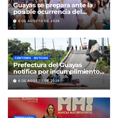
Guayas se prepara ante la
posible ocurrencia del
fenómeno de El Niño:
6 DE AGOSTO DE 2026
Gobierno Nacional capacita a
2.500 jóvenes
CANTONES
NOTICIAS
Prefectura del Guayas
notifica por incumplimiento
contractual a la
6 DE AGOSTO DE 2026
Concesionaria CONORTE y
exige celeridad en
desmontaje del puente
Gonzalo Icaza Cornejo, en
Daule
EMPRESARIAL