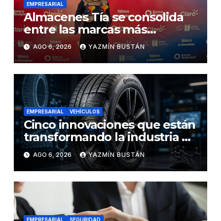
EMPRESARIAL
Almacenes Tía se consolida
entre las marcas más
influyentes del Ecuador
AGO 6, 2026
YAZMÍN BUSTÁN
EMPRESARIAL
VEHÍCULOS
Cinco innovaciones que están
transformando la industria de
los neumáticos y redefinen el
AGO 6, 2026
YAZMÍN BUSTÁN
futuro de la movilidad
EMPRESARIAL
SEGURIDAD