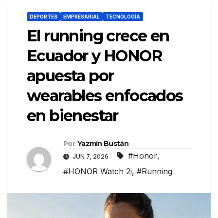
DEPORTES
EMPRESARIAL
TECNOLOGÍA
El running crece en
Ecuador y HONOR
apuesta por
wearables enfocados
en bienestar
Por
Yazmín Bustán
#Honor
,
JUN 7, 2026
#HONOR Watch 2i
,
#Running