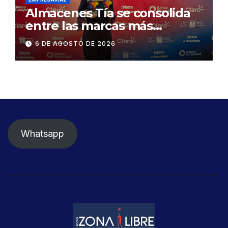
Almacenes Tía se consolida
entre las marcas más
influyentes del Ecuador
6 DE AGOSTO DE 2026
Whatsapp