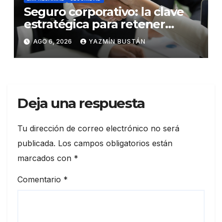
Seguro corporativo: la clave
estratégica para retener
talento en Ecuador
AGO 6, 2026
YAZMÍN BUSTÁN
Deja una respuesta
Tu dirección de correo electrónico no será
publicada.
Los campos obligatorios están
marcados con
*
Comentario
*