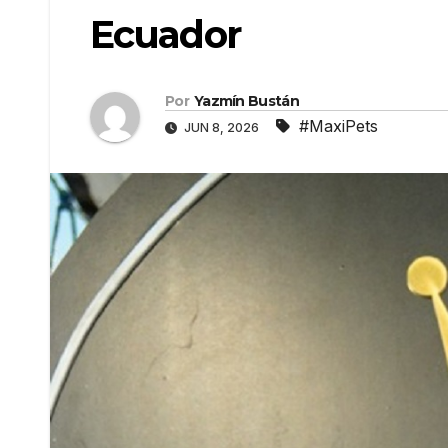
Ecuador
Por
Yazmín Bustán
#MaxiPets
JUN 8, 2026