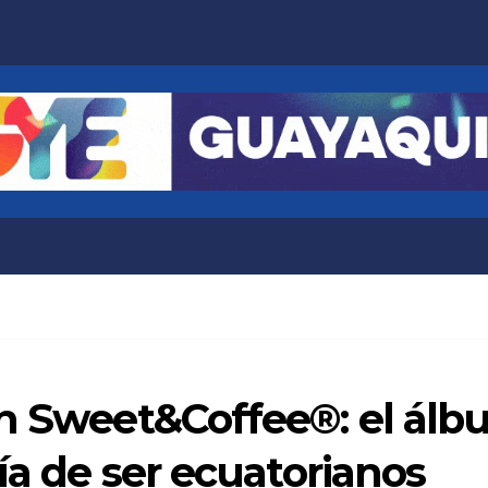
ón Sweet&Coffee®: el álb
ía de ser ecuatorianos