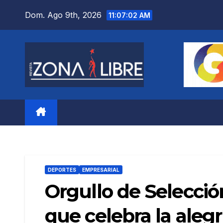
Saltar
Dom. Ago 9th, 2026
11:07:04 AM
al
contenido
DEPORTES
EMPRESARIAL
Orgullo de Selecci
que celebra la alegr