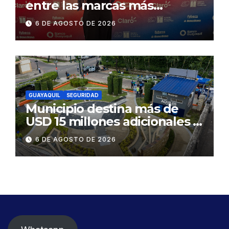
entre las marcas más
influyentes del Ecuador
6 DE AGOSTO DE 2026
GUAYAQUIL
SEGURIDAD
Municipio destina más de
USD 15 millones adicionales a
SEGURA EP para fortalecer la
6 DE AGOSTO DE 2026
seguridad ciudadana