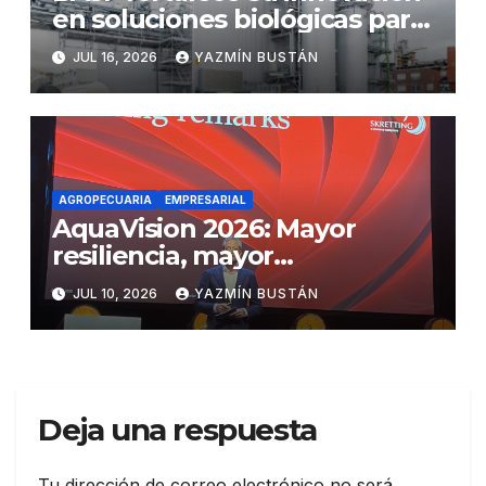
en soluciones biológicas para
impulsar una agricultura más
JUL 16, 2026
YAZMÍN BUSTÁN
sostenible.
AGROPECUARIA
EMPRESARIAL
AquaVision 2026: Mayor
resiliencia, mayor
intercambio de datos y
JUL 10, 2026
YAZMÍN BUSTÁN
colaboración en medio de la
incertidumbre global
Deja una respuesta
Tu dirección de correo electrónico no será