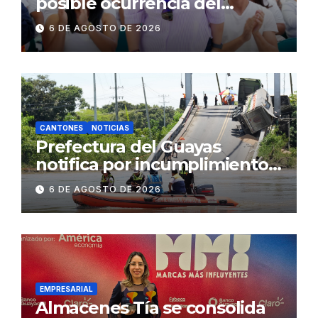
posible ocurrencia del
fenómeno de El Niño:
6 DE AGOSTO DE 2026
Gobierno Nacional capacita a
2.500 jóvenes
CANTONES
NOTICIAS
Prefectura del Guayas
notifica por incumplimiento
contractual a la
6 DE AGOSTO DE 2026
Concesionaria CONORTE y
exige celeridad en
desmontaje del puente
Gonzalo Icaza Cornejo, en
Daule
EMPRESARIAL
Almacenes Tía se consolida