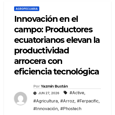
AGROPECUARIA
Innovación en el
campo: Productores
ecuatorianos elevan la
productividad
arrocera con
eficiencia tecnológica
Por
Yazmín Bustán
#Active
,
JUN 27, 2026
#Agricultura
,
#Arroz
,
#Ferpacific
,
#Innovación
,
#Phostech