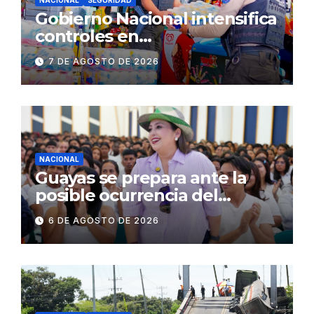
NACIONAL
SEGURIDAD
Gobierno Nacional intensifica
controles en
establecimientos y espacios
7 DE AGOSTO DE 2026
públicos de Pichincha: 684
operativos en zonas
comerciales y de
concurrencia
NACIONAL
Guayas se prepara ante la
posible ocurrencia del
fenómeno de El Niño:
6 DE AGOSTO DE 2026
Gobierno Nacional capacita a
2.500 jóvenes