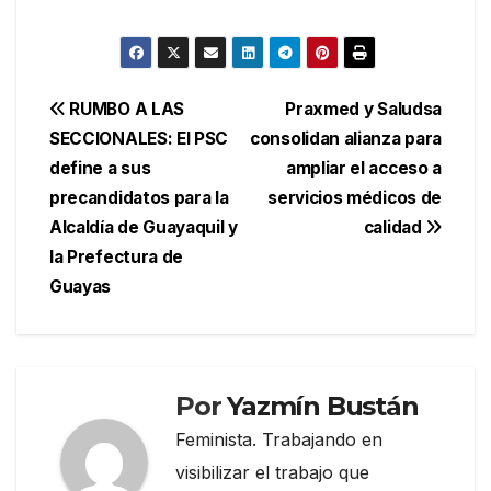
Navegación
RUMBO A LAS
Praxmed y Saludsa
SECCIONALES: El PSC
consolidan alianza para
de
define a sus
ampliar el acceso a
entradas
precandidatos para la
servicios médicos de
Alcaldía de Guayaquil y
calidad
la Prefectura de
Guayas
Por
Yazmín Bustán
Feminista. Trabajando en
visibilizar el trabajo que