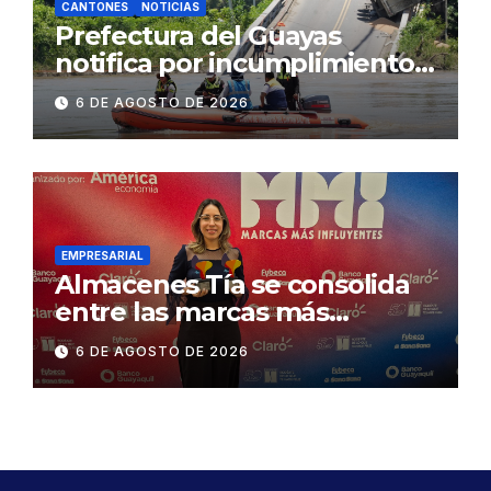
CANTONES
NOTICIAS
Prefectura del Guayas
notifica por incumplimiento
contractual a la
6 DE AGOSTO DE 2026
Concesionaria CONORTE y
exige celeridad en
desmontaje del puente
Gonzalo Icaza Cornejo, en
Daule
EMPRESARIAL
Almacenes Tía se consolida
entre las marcas más
influyentes del Ecuador
6 DE AGOSTO DE 2026