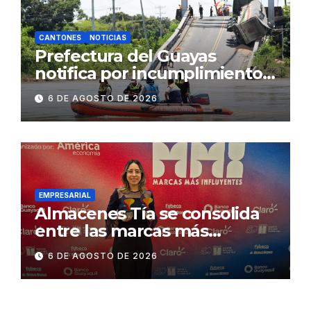
CANTONES
NOTICIAS
Prefectura del Guayas
notifica por incumplimiento
contractual a la
6 DE AGOSTO DE 2026
Concesionaria CONORTE y
exige celeridad en
desmontaje del puente
Gonzalo Icaza Cornejo, en
Daule
EMPRESARIAL
Almacenes Tía se consolida
entre las marcas más
influyentes del Ecuador
6 DE AGOSTO DE 2026