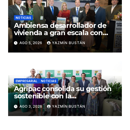
Daule
NOTICIAS
Ambiensa desarrollador de
vivienda a gran escala con
estándares internacionales
AGO 5, 2026
YAZMÍN BUSTÁN
de sostenibilidad
EMPRESARIAL
NOTICIAS
Agripac consolida su gestión
sostenible con la
presentación de su octava
AGO 3, 2026
YAZMÍN BUSTÁN
Memoria de Sostenibilidad