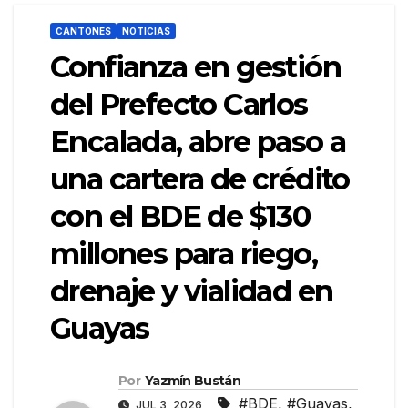
CANTONES
NOTICIAS
Confianza en gestión
del Prefecto Carlos
Encalada, abre paso a
una cartera de crédito
con el BDE de $130
millones para riego,
drenaje y vialidad en
Guayas
Por
Yazmín Bustán
#BDE
,
#Guayas
,
JUL 3, 2026