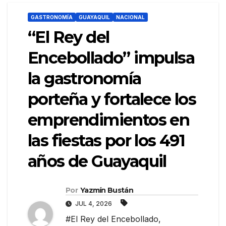
GASTRONOMÍA
GUAYAQUIL
NACIONAL
“El Rey del
Encebollado” impulsa
la gastronomía
porteña y fortalece los
emprendimientos en
las fiestas por los 491
años de Guayaquil
Por
Yazmín Bustán
JUL 4, 2026
#El Rey del Encebollado
,