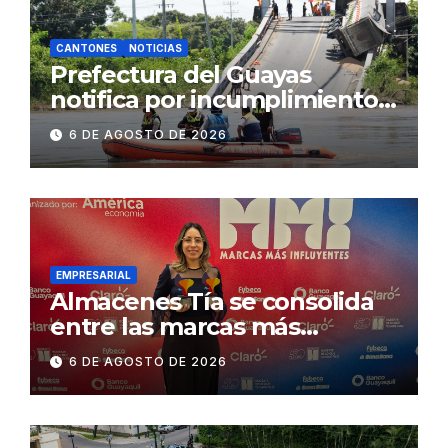
CANTONES
NOTICIAS
Prefectura del Guayas
notifica por incumplimiento
contractual a la
6 DE AGOSTO DE 2026
Concesionaria CONORTE y
exige celeridad en
desmontaje del puente
Gonzalo Icaza Cornejo, en
Daule
EMPRESARIAL
Almacenes Tía se consolida
entre las marcas más
influyentes del Ecuador
6 DE AGOSTO DE 2026