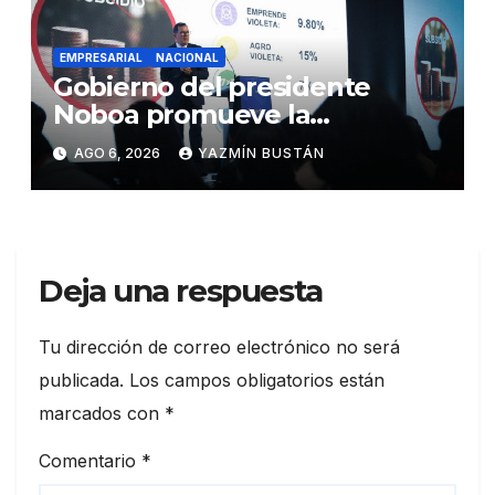
EMPRESARIAL
NACIONAL
Gobierno del presidente
Noboa promueve la
autonomía económica de las
AGO 6, 2026
YAZMÍN BUSTÁN
mujeres con más de USD 45
millones en financiamiento
Deja una respuesta
Tu dirección de correo electrónico no será
publicada.
Los campos obligatorios están
marcados con
*
Comentario
*