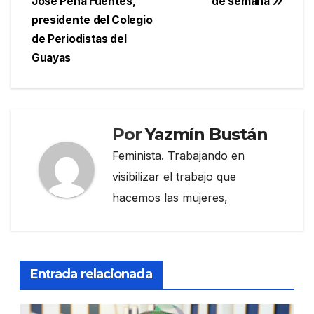
entradas
José Peña Fuentes,
de semana
presidente del Colegio
de Periodistas del
Guayas
Por
Yazmín Bustán
Feminista. Trabajando en
visibilizar el trabajo que
hacemos las mujeres,
Entrada relacionada