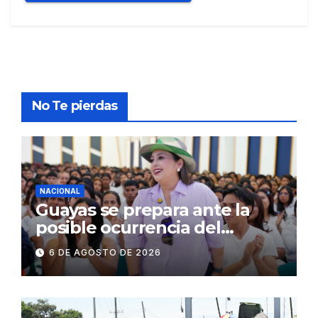
No Te pierdas
NACIONAL
Guayas se prepara ante la
posible ocurrencia del
fenómeno de El Niño:
6 DE AGOSTO DE 2026
Gobierno Nacional capacita a
2.500 jóvenes