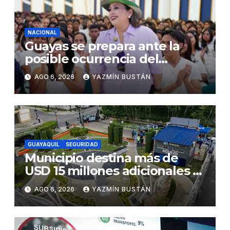
NACIONAL
Guayas se prepara ante la
posible ocurrencia del
fenómeno de El Niño:
AGO 6, 2026
YAZMÍN BUSTÁN
Gobierno Nacional capacita a
2.500 jóvenes
GUAYAQUIL
SEGURIDAD
Municipio destina más de
USD 15 millones adicionales a
SEGURA EP para fortalecer la
AGO 6, 2026
YAZMÍN BUSTÁN
seguridad ciudadana