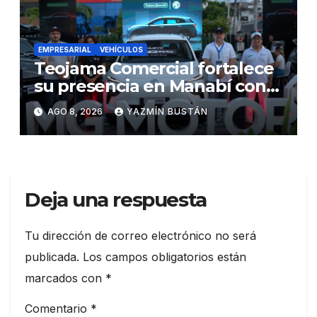
EMPRESARIAL
VEHÍCULOS
Teojama Comercial fortalece
su presencia en Manabí con
una apuesta por la movilidad
AGO 8, 2026
YAZMÍN BUSTÁN
híbrida y eléctrica durante
ExpoAuto del Pacífico 2026
Deja una respuesta
Tu dirección de correo electrónico no será
publicada.
Los campos obligatorios están
marcados con
*
Comentario
*