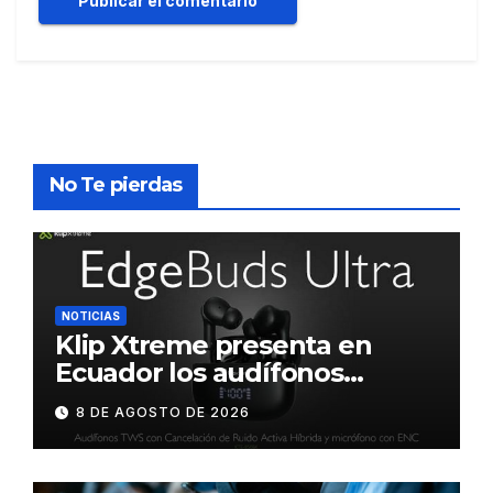
No Te pierdas
NOTICIAS
Klip Xtreme presenta en
Ecuador los audífonos
DynaBuds con sonido
8 DE AGOSTO DE 2026
inteligente y control táctil