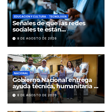
EDUCACIÓN Y CULTURA
TECNOLOGÍA
Señales de que las redes
sociales te están
consumiendo
8 DE AGOSTO DE 2026
NACIONAL
Gobierno Nacional entrega
ayuda técnica, humanitaria y
Bono Joaquín Gallegos Lara a
8 DE AGOSTO DE 2026
familia en situación de
vulnerabilidad