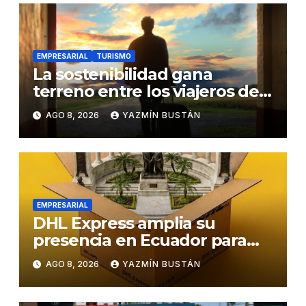
EMPRESARIAL
TURISMO
La sostenibilidad gana
terreno entre los viajeros de
negocios
AGO 8, 2026
YAZMÍN BUSTÁN
EMPRESARIAL
DHL Express amplia su
presencia en Ecuador para
responder al crecimiento de
AGO 8, 2026
YAZMÍN BUSTÁN
las exportaciones