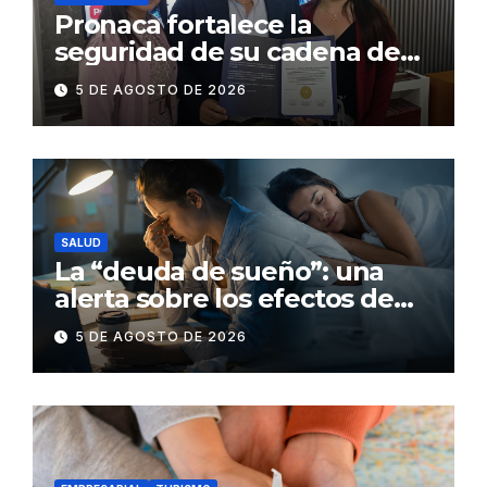
Pronaca fortalece la
seguridad de su cadena de
suministro con certificación
5 DE AGOSTO DE 2026
BASC en dos plantas
SALUD
La “deuda de sueño”: una
alerta sobre los efectos de
dormir mal en la salud física y
5 DE AGOSTO DE 2026
mental