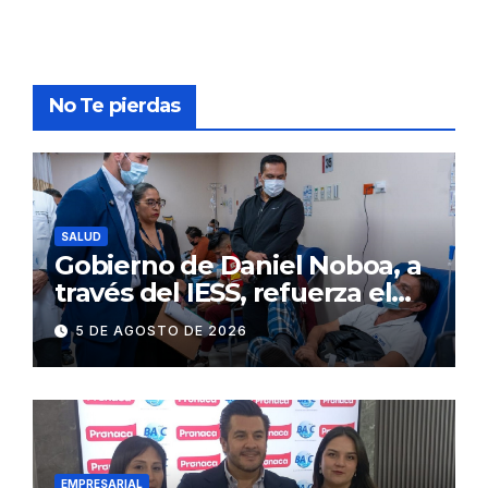
No Te pierdas
SALUD
Gobierno de Daniel Noboa, a
través del IESS, refuerza el
abastecimiento de insulina
5 DE AGOSTO DE 2026
en 86 establecimientos de
salud
EMPRESARIAL