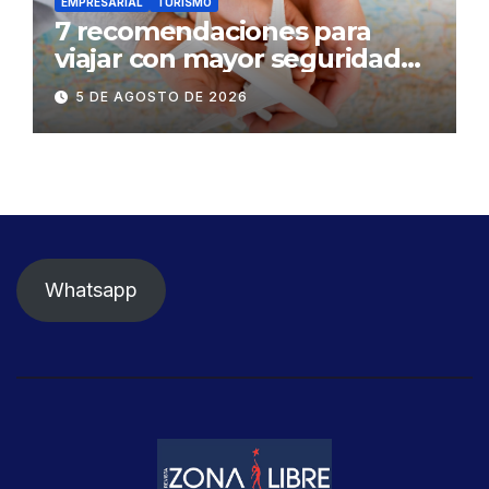
EMPRESARIAL
TURISMO
7 recomendaciones para
viajar con mayor seguridad
dentro y fuera del Ecuador
5 DE AGOSTO DE 2026
Whatsapp