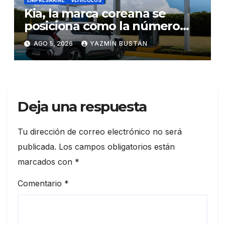
Kia, la marca coreana se
posiciona como la número
uno en ventas de vehículos
AGO 5, 2026
YAZMÍN BUSTÁN
eléctricos en Ecuador
durante julio
Deja una respuesta
Tu dirección de correo electrónico no será
publicada.
Los campos obligatorios están
marcados con
*
Comentario
*