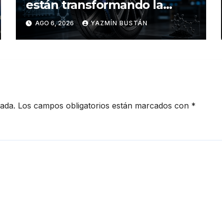
están transformando la
industria de los neumáticos y
AGO 6, 2026
YAZMÍN BUSTÁN
redefinen el futuro de la
movilidad
cada.
Los campos obligatorios están marcados con
*