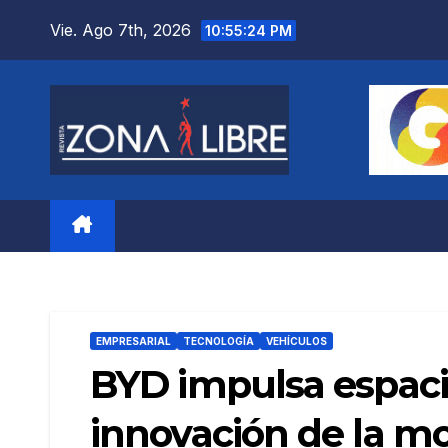
Saltar
Vie. Ago 7th, 2026
10:55:25 PM
al
contenido
EMPRESARIAL
TECNOLOGÍA
VEHÍCULOS
BYD impulsa espacio
innovación de la mov