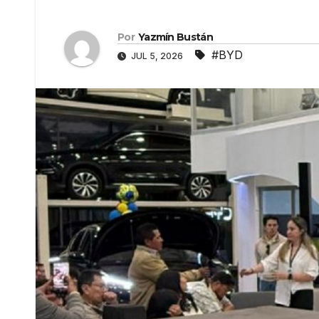
Por
Yazmín Bustán
#BYD
JUL 5, 2026