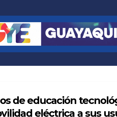
s de educación tecnológi
ilidad eléctrica a sus us