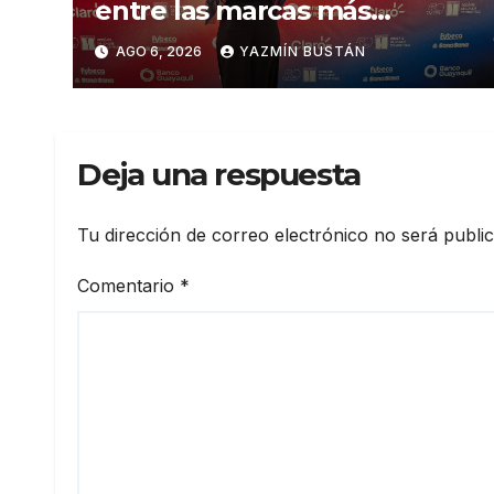
entre las marcas más
influyentes del Ecuador
AGO 6, 2026
YAZMÍN BUSTÁN
Deja una respuesta
Tu dirección de correo electrónico no será publi
Comentario
*