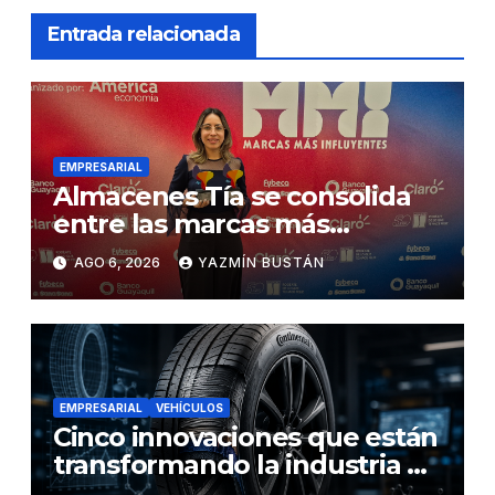
Entrada relacionada
EMPRESARIAL
Almacenes Tía se consolida
entre las marcas más
influyentes del Ecuador
AGO 6, 2026
YAZMÍN BUSTÁN
EMPRESARIAL
VEHÍCULOS
Cinco innovaciones que están
transformando la industria de
los neumáticos y redefinen el