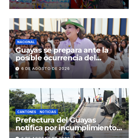
públicos de Pichincha: 684
operativos en zonas
comerciales y de
concurrencia
NACIONAL
Guayas se prepara ante la
posible ocurrencia del
fenómeno de El Niño:
6 DE AGOSTO DE 2026
Gobierno Nacional capacita a
2.500 jóvenes
CANTONES
NOTICIAS
Prefectura del Guayas
notifica por incumplimiento
contractual a la