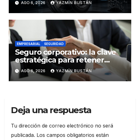
AGO 6, 2026
YAZMÍN BUSTÁN
futuro de la movilidad
EMPRESARIAL
SEGURIDAD
Seguro corporativo: la clave
estratégica para retener
talento en Ecuador
AGO 6, 2026
YAZMÍN BUSTÁN
Deja una respuesta
Tu dirección de correo electrónico no será
publicada.
Los campos obligatorios están