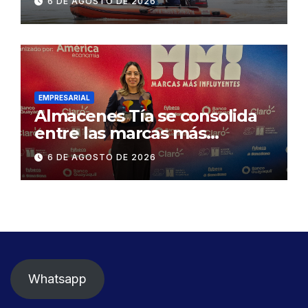
6 DE AGOSTO DE 2026
Concesionaria CONORTE y
exige celeridad en
desmontaje del puente
Gonzalo Icaza Cornejo, en
Daule
EMPRESARIAL
Almacenes Tía se consolida
entre las marcas más
influyentes del Ecuador
6 DE AGOSTO DE 2026
Whatsapp