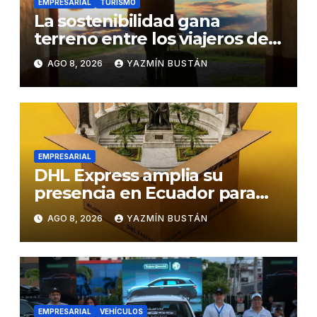
EMPRESARIAL
TURISMO
La sostenibilidad gana
terreno entre los viajeros de
negocios
AGO 8, 2026
YAZMÍN BUSTÁN
EMPRESARIAL
DHL Express amplia su
presencia en Ecuador para
responder al crecimiento de
AGO 8, 2026
YAZMÍN BUSTÁN
las exportaciones
EMPRESARIAL
VEHÍCULOS