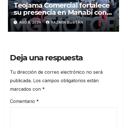
Teojama Comercial fortalece
su presencia en Manabí con
una apuesta por la movilidad
AGO 8, 2026
YAZMÍN BUSTÁN
híbrida y eléctrica durante
ExpoAuto del Pacífico 2026
Deja una respuesta
Tu dirección de correo electrónico no será
publicada.
Los campos obligatorios están
marcados con
*
Comentario
*