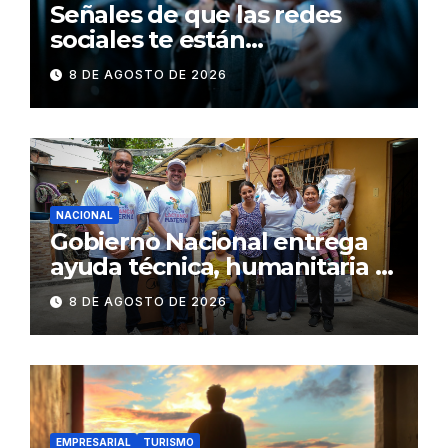
Señales de que las redes
sociales te están
consumiendo
8 DE AGOSTO DE 2026
NACIONAL
Gobierno Nacional entrega
ayuda técnica, humanitaria y
Bono Joaquín Gallegos Lara a
8 DE AGOSTO DE 2026
familia en situación de
vulnerabilidad
EMPRESARIAL
TURISMO