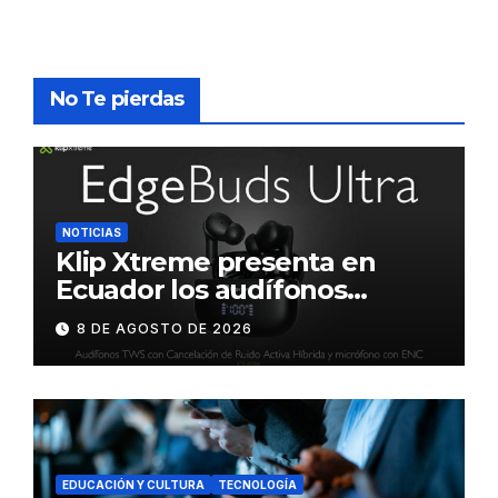
No Te pierdas
NOTICIAS
Klip Xtreme presenta en
Ecuador los audífonos
DynaBuds con sonido
8 DE AGOSTO DE 2026
inteligente y control táctil
EDUCACIÓN Y CULTURA
TECNOLOGÍA