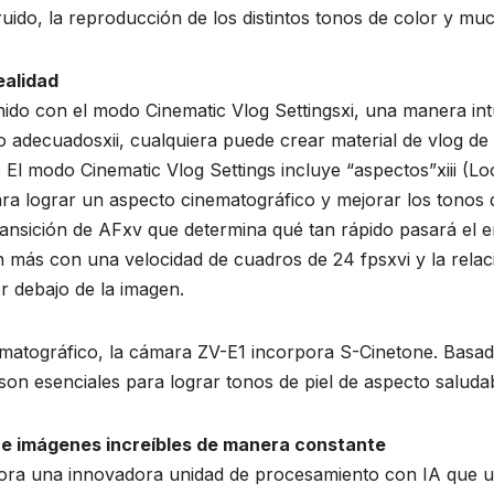
e ruido, la reproducción de los distintos tonos de color y m
ealidad
ido con el modo Cinematic Vlog Settingsxi, una manera int
imo adecuadosxii, cualquiera puede crear material de vlog d
. El modo Cinematic Vlog Settings incluye “aspectos”xiii (
ara lograr un aspecto cinematográfico y mejorar los tonos 
transición de AFxv que determina qué tan rápido pasará el e
n más con una velocidad de cuadros de 24 fpsxvi y la rela
r debajo de la imagen.
atográfico, la cámara ZV-E1 incorpora S-Cinetone. Basado
n esenciales para lograr tonos de piel de aspecto saludab
ece imágenes increíbles de manera constante
ora una innovadora unidad de procesamiento con IA que util