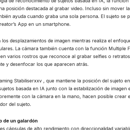
ía de reconocimiento de sujetos basada en IA, la función
a posición destacada al grabar video. Incluso sin mover l
también ayuda cuando graba una sola persona. El sujeto se p
 Creator’s App en un smartphone.
 los desplazamientos de imagen mientras realiza el enfoq
ulares. La cámara también cuenta con la función Multiple 
n varios rostros que reconoce al grabar selfies o retratos 
te y desenfocar los que aparecen atrás.
ming Stabiliserxxv , que mantiene la posición del sujeto e
ujetos basada en IA junto con la estabilización de imagen
 libremente con la cámara en la mano, hacen posible crear e
dor del sujeto.
o de un galardón
s cápsulas de alto rendimiento con direccionalidad variabl