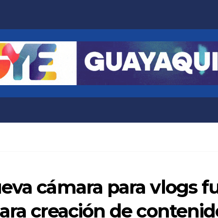
eva cámara para vlogs ful
ara creación de contenid