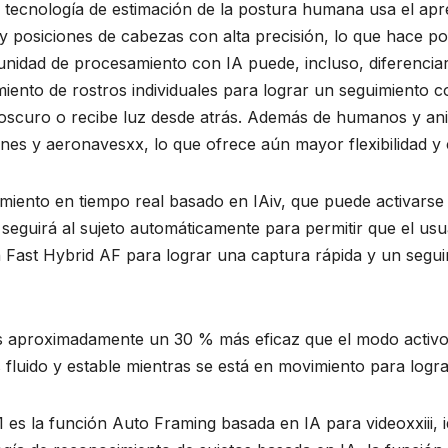
a tecnología de estimación de la postura humana usa el ap
 posiciones de cabezas con alta precisión, lo que hace po
unidad de procesamiento con IA puede, incluso, diferenciar
ento de rostros individuales para lograr un seguimiento c
e oscuro o recibe luz desde atrás. Además de humanos y an
nes y aeronavesxx, lo que ofrece aún mayor flexibilidad y c
miento en tiempo real basado en IAiv, que puede activarse 
 seguirá al sujeto automáticamente para permitir que el usu
 Fast Hybrid AF para lograr una captura rápida y un seguim
es aproximadamente un 30 % más eficaz que el modo activox
s fluido y estable mientras se está en movimiento para log
1 es la función Auto Framing basada en IA para videoxxiii, 