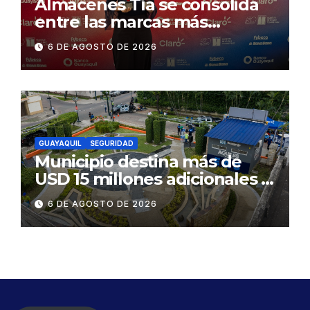
Almacenes Tía se consolida
entre las marcas más
influyentes del Ecuador
6 DE AGOSTO DE 2026
GUAYAQUIL
SEGURIDAD
Municipio destina más de
USD 15 millones adicionales a
SEGURA EP para fortalecer la
6 DE AGOSTO DE 2026
seguridad ciudadana