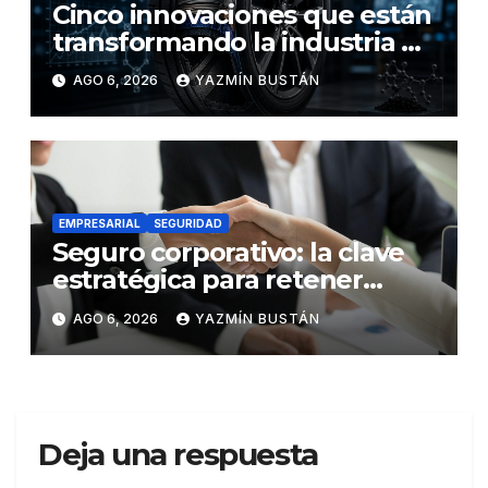
Cinco innovaciones que están
transformando la industria de
los neumáticos y redefinen el
AGO 6, 2026
YAZMÍN BUSTÁN
futuro de la movilidad
EMPRESARIAL
SEGURIDAD
Seguro corporativo: la clave
estratégica para retener
talento en Ecuador
AGO 6, 2026
YAZMÍN BUSTÁN
Deja una respuesta