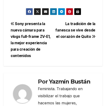
Navegación
Sony presenta la
La tradición de la
nueva cámara para
fanesca se vive desde
de
vlogs full-frame ZV-E1,
el corazón de Quito
entradas
la mejor experiencia
para creación de
contenidos
Por
Yazmín Bustán
Feminista. Trabajando en
visibilizar el trabajo que
hacemos las mujeres,