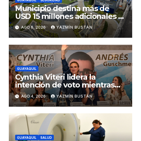
Municipio destina más de
USD 15 millones adicionales a
SEGURA EP para fortalecer la
AGO 6, 2026
YAZMÍN BUSTÁN
seguridad ciudadana
GUAYAQUIL
Cynthia Viteri lidera la
intención de voto mientras
Andrés Guschmer muestra
AGO 4, 2026
YAZMÍN BUSTÁN
un destacado crecimiento,
según AtlasIntel
GUAYAQUIL
SALUD