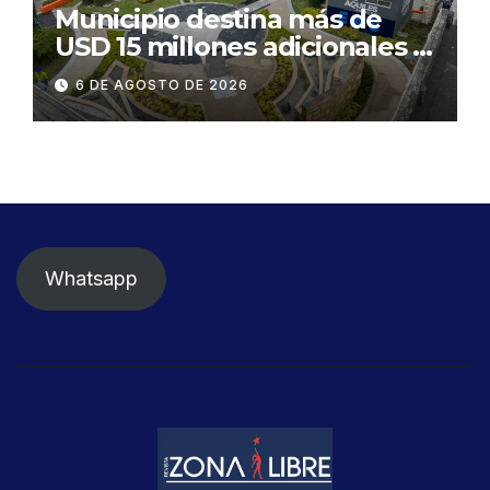
Municipio destina más de
USD 15 millones adicionales a
SEGURA EP para fortalecer la
6 DE AGOSTO DE 2026
seguridad ciudadana
Whatsapp