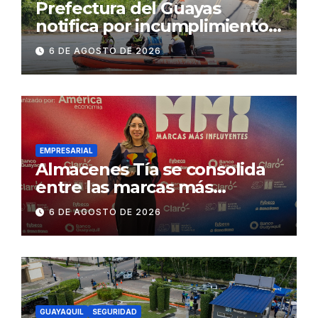
Prefectura del Guayas
notifica por incumplimiento
contractual a la
6 DE AGOSTO DE 2026
Concesionaria CONORTE y
exige celeridad en
desmontaje del puente
Gonzalo Icaza Cornejo, en
Daule
EMPRESARIAL
Almacenes Tía se consolida
entre las marcas más
influyentes del Ecuador
6 DE AGOSTO DE 2026
GUAYAQUIL
SEGURIDAD