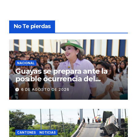
No Te pierdas
NACIONAL
Guayas se prepara ante la
posible ocurrencia del
fenómeno de El Niño:
6 DE AGOSTO DE 2026
Gobierno Nacional capacita a
2.500 jóvenes
CANTONES
NOTICIAS