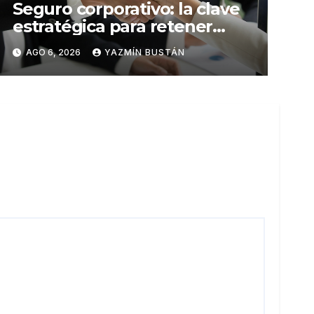
Seguro corporativo: la clave
estratégica para retener
talento en Ecuador
AGO 6, 2026
YAZMÍN BUSTÁN