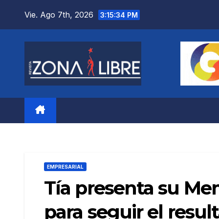
Saltar
Vie. Ago 7th, 2026
3:15:36 PM
al
contenido
EMPRESARIAL
Tía presenta su Me
para seguir el resul