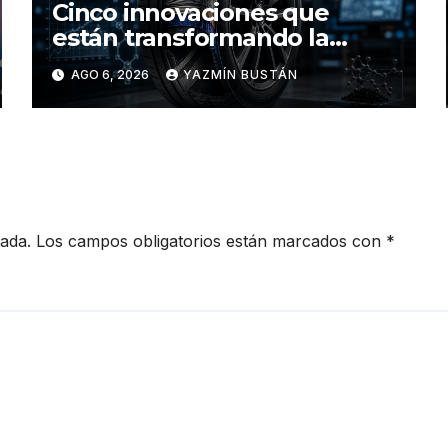
Cinco innovaciones que
están transformando la
industria de los neumáticos y
AGO 6, 2026
YAZMÍN BUSTÁN
redefinen el futuro de la
movilidad
cada.
Los campos obligatorios están marcados con
*