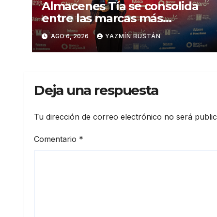
Almacenes Tía se consolida
entre las marcas más
influyentes del Ecuador
AGO 6, 2026
YAZMÍN BUSTÁN
Deja una respuesta
Tu dirección de correo electrónico no será publi
Comentario
*