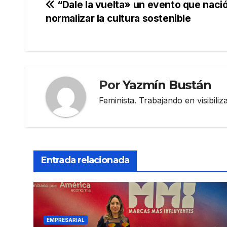
Navegación
“Dale la vuelta» un evento que nació
normalizar la cultura sostenible
de
entradas
Por
Yazmín Bustán
Feminista. Trabajando en visibili
Entrada relacionada
EMPRESARIAL