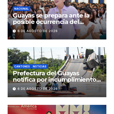
NACIONAL
Guayas se prepara ante la
posible ocurrencia del
fenómeno de El Niño:
6 DE AGOSTO DE 2026
Gobierno Nacional capacita a
2.500 jóvenes
CANTONES
NOTICIAS
Prefectura del Guayas
notifica por incumplimiento
contractual a la
6 DE AGOSTO DE 2026
Concesionaria CONORTE y
exige celeridad en
desmontaje del puente
Gonzalo Icaza Cornejo, en