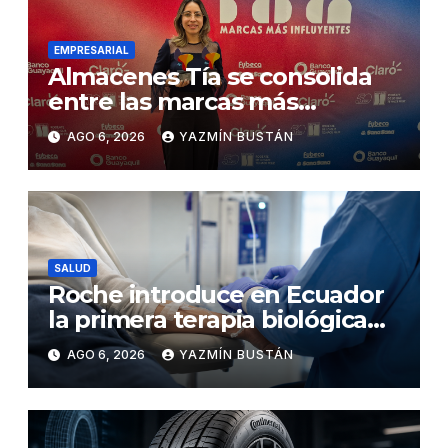
EMPRESARIAL
Almacenes Tía se consolida
entre las marcas más
influyentes del Ecuador
AGO 6, 2026
YAZMÍN BUSTÁN
SALUD
Roche introduce en Ecuador
la primera terapia biológica
de precisión capaz de
AGO 6, 2026
YAZMÍN BUSTÁN
detener el daño renal por
nefritis lúpica