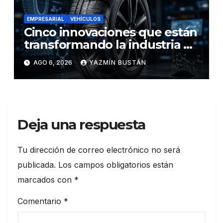
EMPRESARIAL
VEHÍCULOS
Cinco innovaciones que están
transformando la industria de
los neumáticos y redefinen el
AGO 6, 2026
YAZMÍN BUSTÁN
futuro de la movilidad
Deja una respuesta
Tu dirección de correo electrónico no será
publicada.
Los campos obligatorios están
marcados con
*
Comentario
*