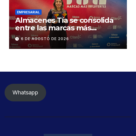
Daule
EMPRESARIAL
Almacenes Tía se consolida
entre las marcas más
influyentes del Ecuador
6 DE AGOSTO DE 2026
Whatsapp