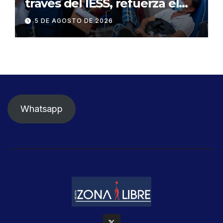
través del IESS, refuerza el
abastecimiento de insulina
5 DE AGOSTO DE 2026
en 86 establecimientos de
salud
Whatsapp