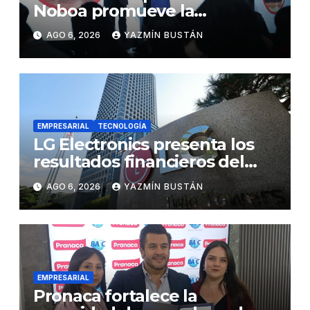
Noboa promueve la
autonomía económica de las
AGO 6, 2026
YAZMÍN BUSTÁN
mujeres con más de USD 45
millones en financiamiento
EMPRESARIAL
TECNOLOGÍA
LG Electronics presenta los
resultados financieros del
segundo trimestre de 2026
AGO 6, 2026
YAZMÍN BUSTÁN
EMPRESARIAL
Pronaca fortalece la