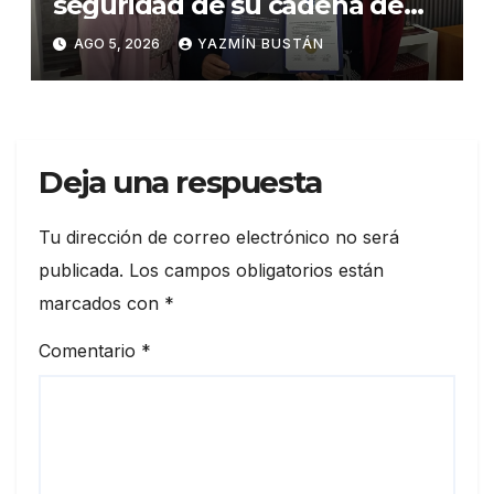
seguridad de su cadena de
suministro con certificación
AGO 5, 2026
YAZMÍN BUSTÁN
BASC en dos plantas
Deja una respuesta
Tu dirección de correo electrónico no será
publicada.
Los campos obligatorios están
marcados con
*
Comentario
*