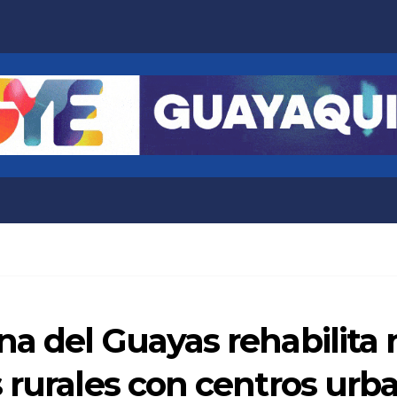
a del Guayas rehabilita 
 rurales con centros urb