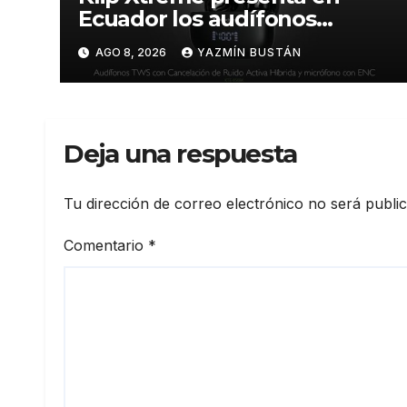
Ecuador los audífonos
DynaBuds con sonido
AGO 8, 2026
YAZMÍN BUSTÁN
inteligente y control táctil
Deja una respuesta
Tu dirección de correo electrónico no será publi
Comentario
*