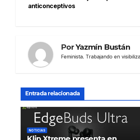
anticonceptivos
de
entradas
Por
Yazmín Bustán
Feminista. Trabajando en visibili
Entrada relacionada
NOTICIAS
Klip Xtreme presenta en