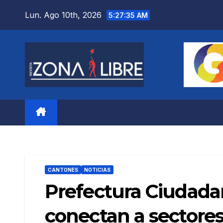
Saltar
Lun. Ago 10th, 2026
5:27:37 AM
al
contenido
CANTONES
NOTICIAS
Prefectura Ciudadan
conectan a sectores