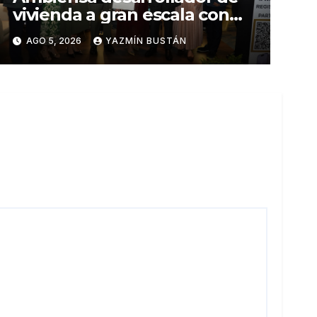
vivienda a gran escala con
estándares internacionales
AGO 5, 2026
YAZMÍN BUSTÁN
de sostenibilidad