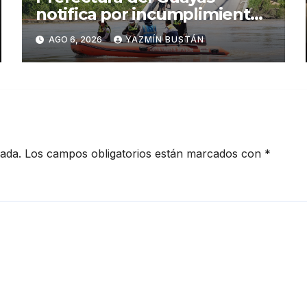
notifica por incumplimiento
contractual a la
AGO 6, 2026
YAZMÍN BUSTÁN
Concesionaria CONORTE y
exige celeridad en
desmontaje del puente
Gonzalo Icaza Cornejo, en
Daule
cada.
Los campos obligatorios están marcados con
*