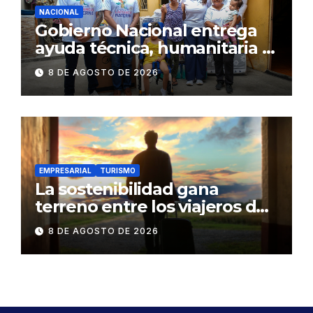
NACIONAL
Gobierno Nacional entrega
ayuda técnica, humanitaria y
Bono Joaquín Gallegos Lara a
8 DE AGOSTO DE 2026
familia en situación de
vulnerabilidad
EMPRESARIAL
TURISMO
La sostenibilidad gana
terreno entre los viajeros de
negocios
8 DE AGOSTO DE 2026