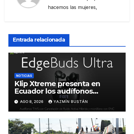
hacemos las mujeres,
Entrada relacionada
NOTICIAS
Klip Xtreme presenta en
Ecuador los audífonos
DynaBuds con sonido
AGO 8, 2026
YAZMÍN BUSTÁN
inteligente y control táctil