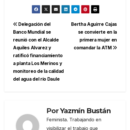
Navegación
Delegación del
Bertha Aguirre Cajas
Banco Mundial se
se convierte en la
de
reunió con el Alcalde
primera mujer en
entradas
Aquiles Alvarez y
comandar la ATM
ratificó financiamiento
a planta Los Merinos y
monitoreo de la calidad
del agua del río Daule
Por
Yazmín Bustán
Feminista. Trabajando en
visibilizar el trabajo que