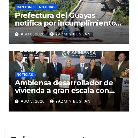
CANTONES
NOTICIAS
Prefectura del Guayas
notifica por incumplimiento
contractual a la Concesionaria
AGO 6, 2026
YAZMÍN BUSTÁN
CONORTE y exige celeridad
en desmontaje del puente
Gonzalo Icaza Cornejo, en
Daule
NOTICIAS
Ambiensa desarrollador de
vivienda a gran escala con
estándares internacionales
AGO 5, 2026
YAZMÍN BUSTÁN
de sostenibilidad