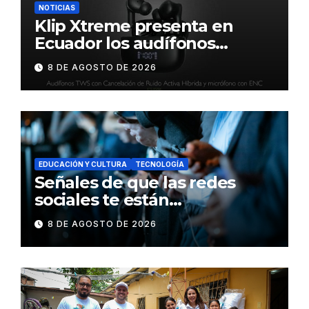
NOTICIAS
Klip Xtreme presenta en
Ecuador los audífonos
DynaBuds con sonido
8 DE AGOSTO DE 2026
inteligente y control táctil
EDUCACIÓN Y CULTURA
TECNOLOGÍA
Señales de que las redes
sociales te están
consumiendo
8 DE AGOSTO DE 2026