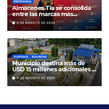
EMPRESARIAL
Almacenes Tía se consolida
entre las marcas más
influyentes del Ecuador
6 DE AGOSTO DE 2026
GUAYAQUIL
SEGURIDAD
Municipio destina más de
USD 15 millones adicionales a
SEGURA EP para fortalecer la
6 DE AGOSTO DE 2026
seguridad ciudadana