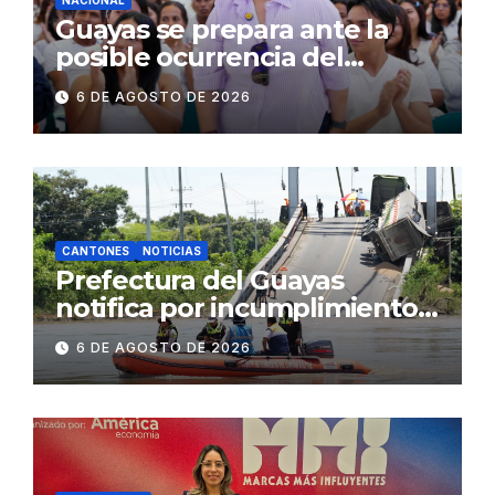
NACIONAL
Guayas se prepara ante la
posible ocurrencia del
fenómeno de El Niño:
6 DE AGOSTO DE 2026
Gobierno Nacional capacita a
2.500 jóvenes
CANTONES
NOTICIAS
Prefectura del Guayas
notifica por incumplimiento
contractual a la
6 DE AGOSTO DE 2026
Concesionaria CONORTE y
exige celeridad en
desmontaje del puente
Gonzalo Icaza Cornejo, en
Daule