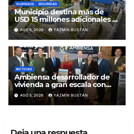
GUAYAQUIL
SEGURIDAD
Municipio destina más de
USD 15 millones adicionales a
SEGURA EP para fortalecer la
AGO 6, 2026
YAZMÍN BUSTÁN
seguridad ciudadana
NOTICIAS
Ambiensa desarrollador de
vivienda a gran escala con
estándares internacionales
AGO 5, 2026
YAZMÍN BUSTÁN
de sostenibilidad
Deja una respuesta