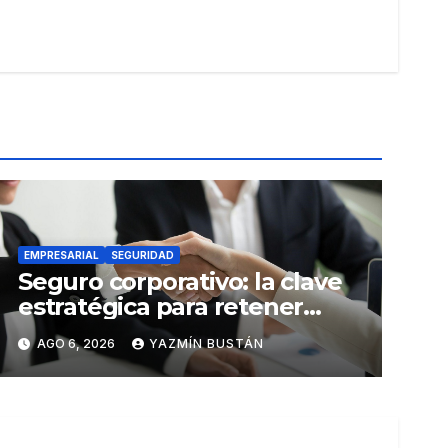
EMPRESARIAL
SEGURIDAD
Seguro corporativo: la clave
estratégica para retener
talento en Ecuador
AGO 6, 2026
YAZMÍN BUSTÁN