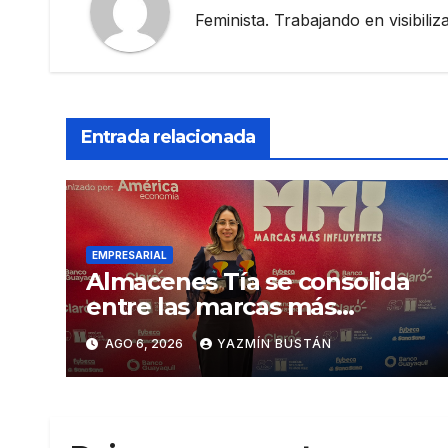
Feminista. Trabajando en visibili
Entrada relacionada
EMPRESARIAL
Almacenes Tía se consolida
entre las marcas más
influyentes del Ecuador
AGO 6, 2026
YAZMÍN BUSTÁN