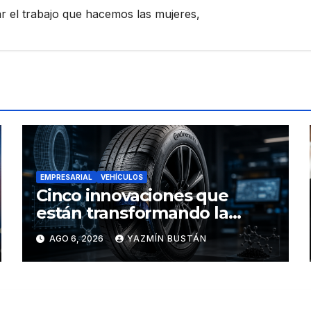
zar el trabajo que hacemos las mujeres,
EMPRESARIAL
VEHÍCULOS
Cinco innovaciones que
están transformando la
industria de los neumáticos y
AGO 6, 2026
YAZMÍN BUSTÁN
redefinen el futuro de la
movilidad