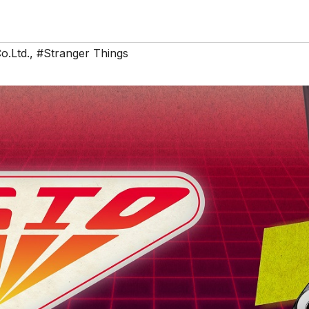
o.Ltd.
,
#Stranger Things