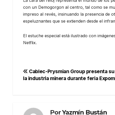
La cara del reloj representa el mundo de los p
con un Demogorgon al centro, tal como se mue
impreso al revés, insinuando la presencia de ot
espeluznantes que se extienden desde el infr
El estuche especial está ilustrado con imágene
Netflix.
Navegación
Cablec-Prysmian Group presenta su l
la industria minera durante feria Expo
de
entradas
Por
Yazmín Bustán